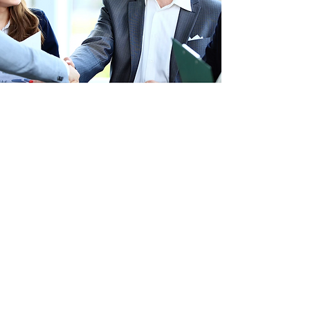
B1-B2-C-D-F-H-I-J-L-M
非移民美国签证
所有申请
B1 - B2 - C - D - F - H - I - J -
类非移民美国签证的申请人，均
L - M
需填写DS - 160表格，并提交至美国国
务院。完成表格提交后，申请人必须与
意向申请的大使馆或领事馆取得联系，
确认是否需要接受领事官员的面谈，并
预约面谈时间。若大使馆或领事馆通知
必须进行签证面谈，那么只有在完成与