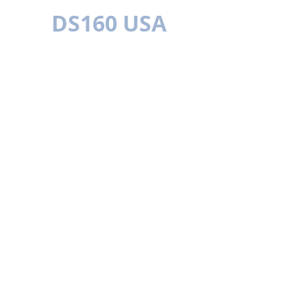
DS160 USA
多种语言
简单更好
条款和条件
使用条款
隐私政策
联系方式
本平台并非美国官方机构，与任何美国大使馆或领事馆均无关
联。我们是一家提供翻译及申请协助的第三方服务机构，无法
保证您的签证申请一定会获得美国国务院的批准。美国签证的
申请必须通过官方渠道进行。我们仅提供DS-160表格的准备
工作协助。如果您在申请过程中不需要我们的服务，请勿通过
官方网站支付任何费用。