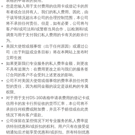
表格的申请表的费用。
您是您输入用于支付费用的信用卡或借记卡的所
有者或合法持有人。我们的私人费用。因此，由
于该等情况超出本公司的合理控制范围，本公司
将不承担任何责任。但是，如有必要，公司将与
客户和/或司法和/或警察当局合作，以检测和/或
调查与用于支付我们私人费用的卡有关的欺诈行
为。
美国大使馆或领事馆（出于任何原因）或通过公
司（出于利益或业务目标）将在本网站上发布时
立即生效
如果更新我们专业服务的私人费率金额，则更改
不具有追溯力：在费用更改之前与我们的服务签
订合同的客户不会受到上述更改的影响。
公司不对美国大使馆或领事馆的费率承担任何类
型的责任，因为相同金额的设定是该机构的专属
权限。
对于用于支付DS-160表格申请表费用的借记卡或
信用卡的发卡行所征收的货币汇率，本公司将不
承担任何税费或附加费，并且不予赔偿或在此类
情况下将向客户退款。
公司保留在某些情况下对专业服务的私人费率提
供特别优惠和/或折扣的权利。用户只有在接受促
销通知后才能享受优惠和/或折扣。所有特别优惠