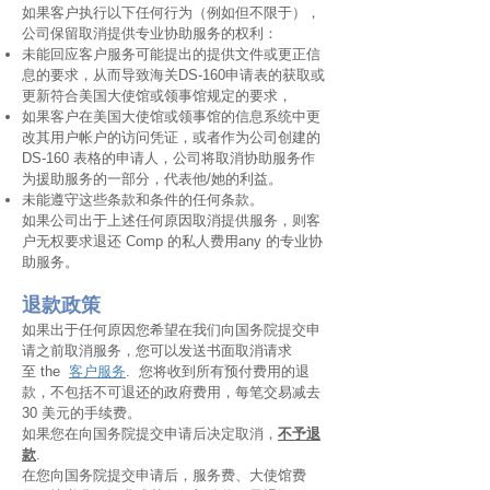
如果客户执行以下任何行为（例如但不限于），
公司保留取消提供专业协助服务的权利：
未能回应客户服务可能提出的提供文件或更正信
息的要求，从而导致海关DS-160申请表的获取或
更新
符合美国大使馆或领事馆规定的要求，
如果客户在美国大使馆或领事馆的信息系统中更
改其用户帐户的访问凭证，或者作为公司创建的
DS-160 表格的申请人，公司将取消协助服务作
为援助服务的一部分，代表他/她的利益。
未能遵守这些条款和条件的任何条款。
如果公司出于上述任何原因取消提供服务，则客
户无权要求退还 Comp 的私人费用
any 的专业协
助服务。
退款政策
如果出于任何原因您希望在我们向国务院提交申
请之前取消服务，您可以发送书面取消请求
至
the
客户服务
. 您将收到所有预付费用的退
款，不包括不可退还的政府费用，每笔交易减去
30 美元的手续费。
如果您在向国务院提交申请后决定取消，
不予退
款
.
在您向国务院提交申请后，服务费、大使馆费