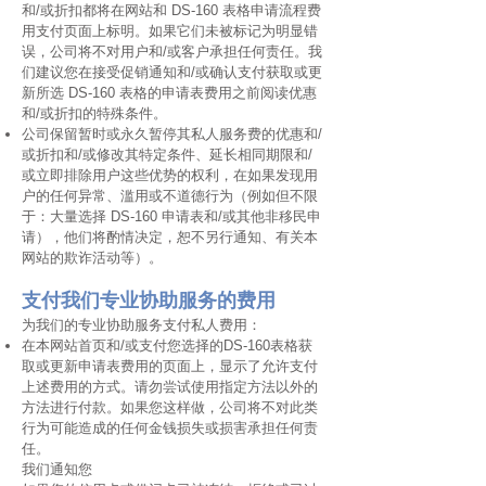
和/或折扣都将在网站和 DS-160 表格申请流程费
用支付页面上标明。如果它们未被标记为明显错
误，公司将不对用户和/或客户承担任何责任。我
们建议您在接受促销通知和/或确认支付获取或更
新所选 DS-160 表格的申请表费用之前阅读优惠
和/或折扣的特殊条件。
公司保留暂时或永久暂停其私人服务费的优惠和/
或折扣和/或修改其特定条件、延长相同期限和/
或立即排除用户这些优势的权利，在如果发现用
户的任何异常、滥用或不道德行为（例如但不限
于：大量选择 DS-160 申请表和/或其他非移民申
请），他们将酌情决定，恕不另行通知
、有关本
网站的欺诈活动等）。
支付我们专业协助服务的费用
为我们的专业协助服务支付私人费用：
在本网站首页和/或支付您选择的DS-160表格获
取或更新申请表费用的页面上，显示了允许支付
上述费用的方式。请勿尝试使用指定方法以外的
方法进行付款。如果您这样做，公司将不对此类
行为可能造成的任何金钱损失或损害承担任何责
任。
我们通知您