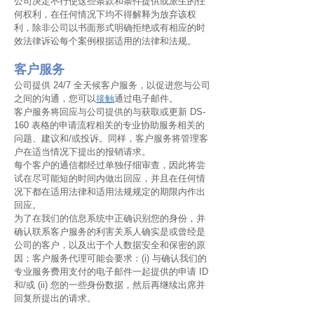
公司决定不行使这些条款和条件提供或派生的任
何权利，在任何情况下均不得解释为放弃该权
利，除非公司以书面形式明确拒绝或有相应的时
效法律诉讼每个案例根据适用的法律和法规。
客户服务
公司提供 24/7 全天候客户服务，以促进您与公司
之间的沟通，您可以
接触
通过电子邮件。
客户服务将回应与公司提供的与获取或更新 DS-
160 表格的申请流程相关的专业协助服务相关的
问题、建议和/或投诉。同样，客户服务将管理客
户在适当情况下提出的报销请求。
每个客户的通信都经过单独仔细审查，因此将尝
试在尽可能短的时间内做出回应，并且在任何情
况下都在适用法律和适用法规规定的期限内作出
回应。
为了在我们的信息系统中正确识别您的身份，并
确认联系客户服务的利害关系人确实是或曾经是
公司的客户，以及出于个人数据安全和保密的原
因；客户服务代理可能会要求：(i) 与确认我们的
专业服务费用支付的电子邮件一起提供的申请 ID
和/或 (ii) 您的一些身份数据，然后再继续出席并
回复所提出的请求。