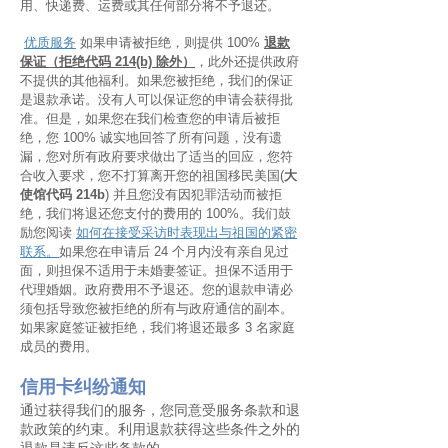
用、快递费、运费或其任何部分将不予退还。
优质服务
如果申请被拒绝，则提供 100%
退款
保证（拒绝代码 214(b) 除外）
，此外还提供政府
不提供的其他福利。如果您被拒绝，我们的保证
是退款承诺。没有人可以保证您的申请会获得批
准。但是，如果您在我们检查您的申请后被拒
绝，您 100% 诚实地回答了所有问题，没有遗
漏，您对所有政府要求做出了适当的回应，您符
合收入要求，您不打算离开您的祖国移民美国(
大
使馆代码 214b
) 并且您没有因犯罪活动而被拒
绝，我们将退还您支付的费用的 100%。我们鼓
励您阅读
如何在接受采访时表现出与祖国的紧密
联系。
如果您在申请后 24 个月内没有亲自见过
面，则担保不适用于未婚妻签证。担保不适用于
代理婚姻。政府费用不予退还。您的退款申请必
须包括导致您被拒绝的所有与政府通信的副本。
如果家庭签证被拒绝，我们将退还最多 3 名家庭
成员的费用。
信用卡纠纷通知
通过获得我们的服务，您同意受服务条款和退
款政策的约束。利用退款获得这些条件之外的
退款是违反这些条款的。