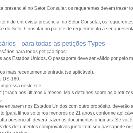
sta presencial no Setor Consular, os requerentes devem trazer
tem de entrevista presencial no Setor Consular, os requerentes
e do Setor Consular no pacote de requerimento a ser apresent
rios - para todas as petições
Types
sários para todos
petição
tipos:
ns aos Estados Unidos. O passaporte deve ser válido por pelo
dos mais recentemente
entrada
(se aplicável).
io DS-160.
 impressa neste site
2") tirada nos últimos 6 meses. Mais detalhes sobre as diretriz
i
.
e entrarem nos Estados Unidos com outro propósito, deverão 
o (para filhos solteiros menores de 21 anos), conforme aplicáve
ta presencial, deverá trazer os documentos originais. Se você 
as dos documentos comprovativos junto com seu passaporte orig