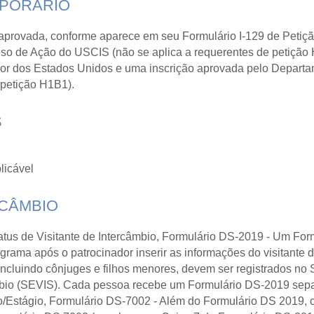
MPORÁRIO
 aprovada, conforme aparece em seu Formulário I-129 de Petiç
viso de Ação do USCIS (não se aplica a requerentes de petição
r dos Estados Unidos e uma inscrição aprovada pelo Departam
 petição H1B1).
S
licável
RCÂMBIO
Status de Visitante de Intercâmbio, Formulário DS-2019 - Um F
ograma após o patrocinador inserir as informações do visitante
 incluindo cônjuges e filhos menores, devem ser registrados no
âmbio (SEVIS). Cada pessoa recebe um Formulário DS-2019 sep
Estágio, Formulário DS-7002 - Além do Formulário DS 2019, os