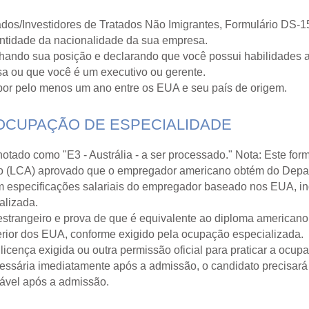
ados/Investidores de Tratados Não Imigrantes, Formulário DS-1
tidade da nacionalidade da sua empresa.
hando sua posição e declarando que você possui habilidades a
sa ou que você é um executivo ou gerente.
por pelo menos um ano entre os EUA e seu país de origem.
 OCUPAÇÃO DE ESPECIALIDADE
tado como "E3 - Austrália - a ser processado." Nota: Este form
o (LCA) aprovado que o empregador americano obtém do Depa
 especificações salariais do empregador baseado nos EUA, in
alizada.
strangeiro e prova de que é equivalente ao diploma americano
rior dos EUA, conforme exigido pela ocupação especializada.
licença exigida ou outra permissão oficial para praticar a ocu
cessária imediatamente após a admissão, o candidato precisará
oável após a admissão.