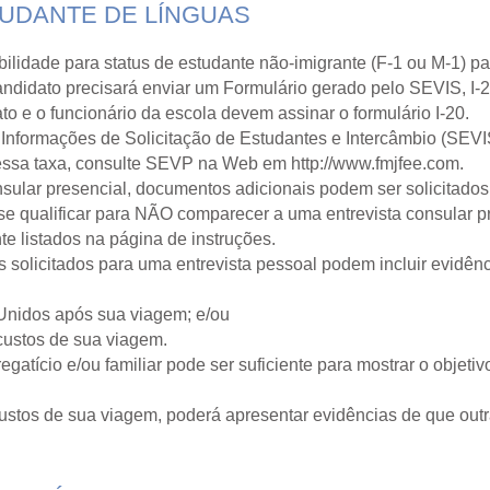
TUDANTE DE LÍNGUAS
gibilidade para status de estudante não-imigrante (F-1 ou M-1) 
ndidato precisará enviar um Formulário gerado pelo SEVIS, I-20
to e o funcionário da escola devem assinar o formulário I-20.
 Informações de Solicitação de Estudantes e Intercâmbio (SEVI
 essa taxa, consulte SEVP na Web em
http://www.fmjfee.com
.
sular presencial, documentos adicionais podem ser solicitados
 se qualificar para NÃO comparecer a uma entrevista consular p
e listados na página de instruções.
solicitados para uma entrevista pessoal podem incluir evidênc
Unidos após sua viagem; e/ou
custos de sua viagem.
atício e/ou familiar pode ser suficiente para mostrar o objeti
custos de sua viagem, poderá apresentar evidências de que outr