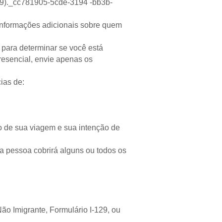
19)._cc781905-5cde-3194 -bb3b-
 informações adicionais sobre quem
 para determinar se você está
resencial, envie apenas os
ias de:
vo de sua viagem e sua intenção de
a pessoa cobrirá alguns ou todos os
o Imigrante, Formulário I-129, ou