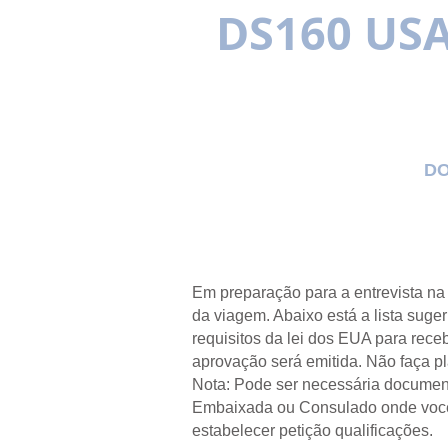
DS160 US
MULTILÍNGUE
Vistos dos EUA
OS BENEFÍCIOS
DO
Em preparação para a entrevista na
da viagem. Abaixo está a lista suge
requisitos da lei dos EUA para rece
aprovação será emitida. Não faça p
Nota: Pode ser necessária document
Embaixada ou Consulado onde você 
estabelecer
petição
qualificações.