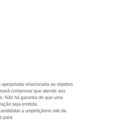
VISTA
BLOGUE
About
CONTATO
 apropriada relacionada ao objetivo
cisará comprovar que atende aos
do. Não há garantia de que uma
ação seja emitida.
candidatar a um
petição
no site da
s para