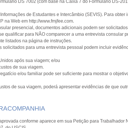
Formulário DS 7002 (com base na Caixa 7 do Formulário DS-20
 Informações de Estudantes e Intercâmbio (SEVIS). Para obter
EVP na Web em
http://www.fmjfee.com
.
sular presencial, documentos adicionais podem ser solicitados
 se qualificar para NÃO comparecer a uma entrevista consular p
e listados na página de instruções.
solicitados para uma entrevista pessoal podem incluir evidênc
Unidos após sua viagem; e/ou
custos de sua viagem.
atício e/ou familiar pode ser suficiente para mostrar o objeti
custos de sua viagem, poderá apresentar evidências de que outr
TRACOMPANHIA
aprovada conforme aparece em sua Petição para Trabalhador Nã
97, do USCIS.