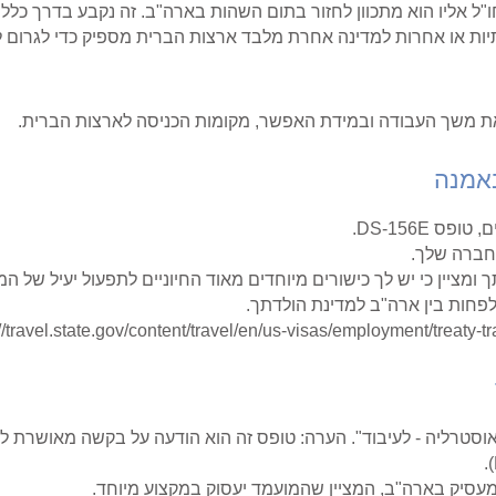
"ל אליו הוא מתכוון לחזור בתום השהות בארה"ב. זה נקבע בדרך כלל ע
תיות או אחרות למדינה אחרת מלבד ארצות הברית מספיק כדי לגרום 
ת משך העבודה ובמידת האפשר, מקומות הכניסה לארצות הברית.
באמנה
DS-156E.
חברה שלך.
יין כי יש לך כישורים מיוחדים מאוד החיוניים לתפעול יעיל של ה
חות בין ארה"ב למדינת הולדתך.
//travel.state.gov/content/travel/en/us-visas/employment/treaty-t
סיק בארה"ב, המציין שהמועמד יעסוק במקצוע מיוחד.