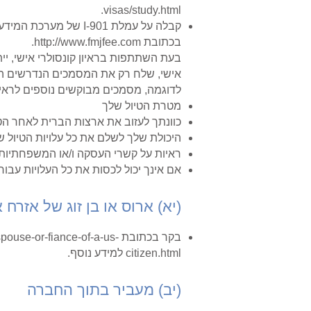
visas/study.html.
בכתובת
http://www.fmjfee.com
.
בעת השתתפות בראיון קונסולרי אישי, יי
אישי, שלח רק את המסמכים הנדרשים ה
לדוגמה, מסמכים מבוקשים נוספים לראיון 
מטרת הטיול שלך
כוונתך לעזוב את ארצות הברית לאחר הטיו
היכולת שלך לשלם את כל עלויות הטיול ש
ראיות על קשרי העסקה ו/או המשפחתיות 
אם אינך יכול לכסות את כל העלויות עבור
(יא) ארוס או בן זוג של אזרח 
בקר בכתובת
spouse-or-fiance-of-a-us-
citizen.html
למידע נוסף.
(יב) מעביר בתוך החברה