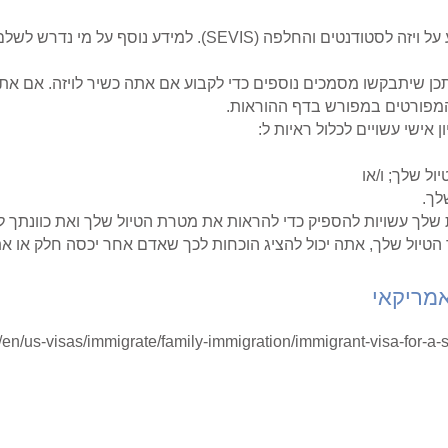
תכן שיתבקשו מסמכים נוספים כדי לקבוע אם אתה כשיר לויזה. אם אתה
מפורטים במפורש בדף ההוראות.
אישי עשויים לכלול ראיות ל:
ל שלך; ו/או
לך.
שלך עשויות להספיק כדי להראות את מטרת הטיול שלך ואת כוונתך ל
 הטיול שלך, אתה יכול להציג הוכחות לכך שאדם אחר יכסה חלק או את
אמריקאי
vel/en/us-visas/immigrate/family-immigration/immigrant-visa-for-a-