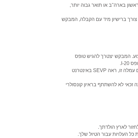
שון בארה"ב או תואר גבוה יותר,
צורך ברישיון מיד עם הקבלה, המבקש
פות ולימודי מקצוע. המבקש יצטרך להגיש טופס
קבלה על עמלת I-901 של מערכת המידע על ויזה לסטודנטים והחלפה (SEVIS). למידע נוסף על מי נדרש לשלם עמלה זו, ראה SEVP באינטרנט
 זכאי לא להשתתף בראיון קונסולרי
חזור לארץ הולדתך.
 כל העלויות עבור הטיול שלך.