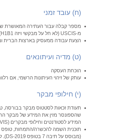
(ח) עובד זמני
מ-USCIS (לא חל על מבקשי ויזה H1B1).
הצעת עבודה ממעסיק בארצות הברית ומבקשה
(ט) מדיה ועיתונאים
הוכחת העסקה
עותק של זיהוי העיתונות הרשמי, אם רלוונ
(י) חילופי מבקר
המידע לסטודנטים וחילופי מבקרים (SEVIS). כל אדם מקבל טופס DS-2019 נפרד.
(מבוסס על תיבה 7 בטופס DS-2019). למידע נוסף על תוכניות החניכים והמתמחים בכתובת