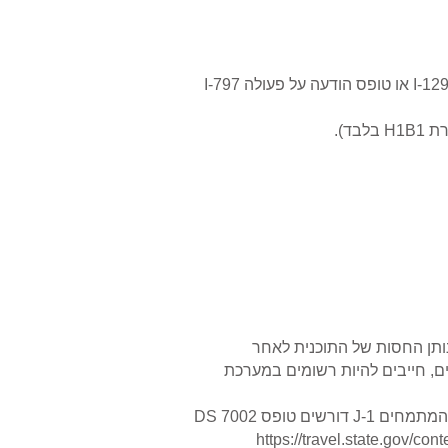
מספר קבלה עבור העתירה המאושרת שלך כפי שהוא מופיע על העתירה שלך לקבלת טופס עובד שאינו מהגר I-129 או טופס הודעה על פעולה I-797
ד).
DS-2 - טופס DS-2019 שנוצר על ידי SEVIS מסופק על ידי נותן החסות של התוכנית לאחר
רבות בני זוג וילדים קטינים, חייבים להיות רשומים במערכת
תוכנית השמה להכשרה/התמחות, טופס DS-7002 - בנוסף לטופס DS 2019, משתתפים בקטגוריות החניכים והמתמחים J-1 דורשים טופס DS 7002
https://travel.state.gov/cont