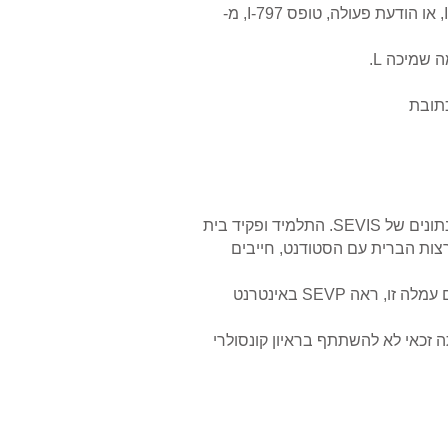
מספר קבלה עבור העתירה המאושרת שלך כפי שהוא מופיע בעתירה שלך עבור עובד שאינו מהגר, טופס I-129, או הודעת פעולה, טופס I-797, מ-
טופס I-20 - בית הספר ישלח טופס I-20 שנוצר באמצעות SEVIS לאחר שהכניסו את פרטי התלמיד במאגר הנתונים של SEVIS. התלמיד ופקיד בית
להתגורר בארצות הברית עם הסטודנט, חייבים
קבלה על עמלת I-901 של מערכת המידע על ויזה לסטודנטים והחלפה (SEVIS). למידע נוסף על מי נדרש לשלם עמלה זו, ראה SEVP באינטרנט
 זכאי לא להשתתף בראיון קונסולרי