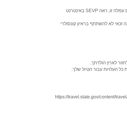
קבלה על עמלת I-901 של מערכת המידע על ויזה לסטודנטים והחלפה (SEVIS). למידע נוסף על מי נדרש לשלם עמלה זו, ראה SEVP באינטרנט
 זכאי לא להשתתף בראיון קונסולרי
חזור לארץ הולדתך.
 כל העלויות עבור הטיול שלך.
https://travel.state.gov/content/tra