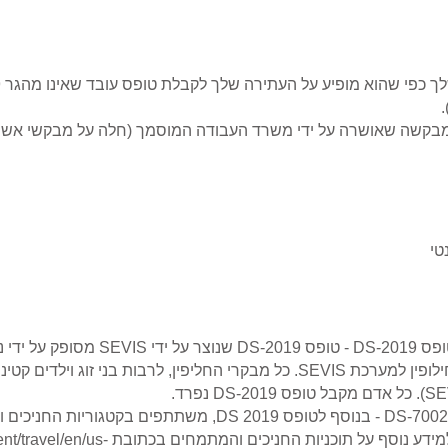
 שאושרה על ידי משרד העבודה המוסמך (חלה על מבקשי אשרת H1B1 בלב
טי
תעודת זכאות לסטטוס מבקר בבורסה, טופס 019
שהספונסר מזין את המידע של מבקר החילופין למערכת SEVIS. כל מבקרי החליפין, ל
ent/travel/en/us-