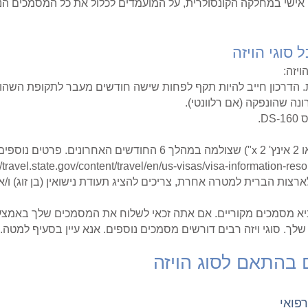
איון אישי במחלקה הקונסולרית, על המועמדים לכלול את כל המסמכים
סוגי הויזה
יזה:
ת. הדרכון חייב להיות תקף לפחות שישה חודשים מעבר לתקופת השהו
נה שהונפקה (אם רלוונטי).
D.
תמונה אחת צבעונית בגודל 5 x 5 ס"מ (או 2 אינץ' x 2") שצולמה במהלך
//travel.state.gov/content/travel/en/us-visas/visa-information-res
רצות הברית למטרה אחרת, צריכים להציג תעודת נישואין (בן זוג) ו/א
יא מסמכים מקוריים. אם אתה זכאי לשלוח את המסמכים שלך באמצע
לך. סוגי ויזה רבים דורשים מסמכים נוספים. אנא עיין בסעיף למטה.
 בהתאם לסוג הויזה
פואי