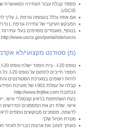
USCIS.
אם אתה נכלל בעצומה גורפת L, עליך להביא לראיון שלך טופס I-129S, עצומה ללא מהגרים מבוססת על עצומה שמיכה L.
המבקש העיקרי של עתירה גורפת L נדרש לשלם 500 דולר ארה"ב דמי מניעת וגילוי הונאה בזמן הראיון.
בנוסף, מועמדים מסוימים בעלי עתירות L1 גורפות עשויים להידרש לשלם עמלות נוספות. למידע נוסף, בקר בכתובת
http://www.uscis.gov/portal/site/uscis.
(מ) סטודנט מקצועי/לא אקדמ
הספר ח
להיות רשומים במערכת הסטודנטים והחילופי מבקרים (SEVIS). כל אד
בכתובת
http://www.fmjfee.com
.
בעת השתתפות בראיון קונסולרי אישי, יי
אישי, שלח רק את המסמכים הנדרשים ה
לדוגמה, מסמכים מבוקשים נוספים לראיון 
מטרת הטיול שלך
כוונתך לעזוב את ארצות הברית לאחר הטיו