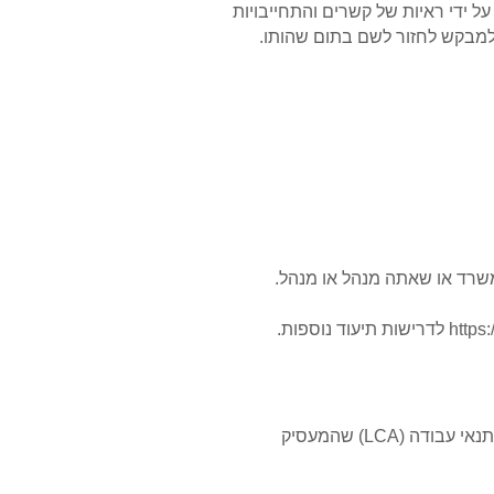
ל ידי ראיות של קשרים והתחייבויות
למבקש לחזור לשם בתום שהותו.
משרד או שאתה מנהל או מנהל.
https:
לדרישות תיעוד נוספות.
טופס ETA 9035, מסומן בבירור כ"E3 - אוסטרליה - לעיבוד". הערה: טופס זה הוא הודעה על בקשה מאושרת לתנאי עבודה (LCA) שהמעסיק