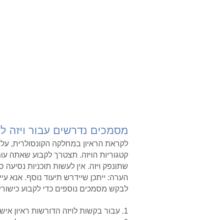
איש ק
מסמכים נדרשים עבור ויזה ל
לקראת הראיון במחלקה הקונסולרית, על
קטגוריות הויזה. תצטרך לקבוע שאתה עו
שתונפק ויזה. אין לעשות תוכניות נסיעה ס
הערה: ייתכן שיידרש תיעוד נוסף. אנא ע
לבקש מסמכים נוספים כדי לקבוע כישורי ו
1. עבור בקשות לויזה הדורשות ראיון אישי במדור הקונסולרי, על המועמדים להביא את כל המסמכים הנדרשים עימם לראיון.