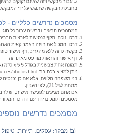
2. עבור מבקשי ויזה שאינם זקוקים לר
בחבילת הבקשה שתוגש על ידי המבקש.
מסמכים נדרשים כלליים - לכל 
המסמכים הבאים נדרשים עבור כל סוגי הו
דרכון נוכחי תקף לנסיעות לארצות הברי
דרכון המכיל את הויזה האמריקאית האחרו
בקשה לויזה ללא מהגרים, דף אישור טופס S-160
דף אישור והוראות מודפס מאתר זה
ניתן למצוא בכתובת:
ources/photos.html.
בני משפחה מלווים, אלא אם כן נכנסים לא
מתחת לגיל 21), לפי העניין.
אם אתם מגיעים לפגישה אישית, יש להב
מסמכים תומכים יחד עם הדרכון המקורי ש
מסמכים נדרשים נוספים
​
(ב) מבקר: עסקים, תיירות, טיפול ר