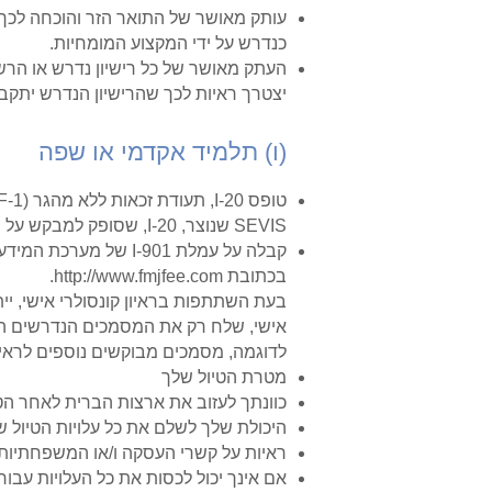
עותק מאושר של התואר הזר והוכחה לכך 
כנדרש על ידי המקצוע המומחיות.
העתק מאושר של כל רישיון נדרש או הר
יצטרך ראיות לכך שהרישיון הנדרש יתקב
(ו) תלמיד אקדמי או שפה
SEVIS שנוצר, I-20, שסופק למבקש על ידי בית הספר של המבקש. על המבקש ופקיד בית הספר לחתום על טופס I-20.
בכתובת
http://www.fmjfee.com
.
בעת השתתפות בראיון קונסולרי אישי, יי
אישי, שלח רק את המסמכים הנדרשים ה
לדוגמה, מסמכים מבוקשים נוספים לראיון 
מטרת הטיול שלך
כוונתך לעזוב את ארצות הברית לאחר הטיו
היכולת שלך לשלם את כל עלויות הטיול ש
ראיות על קשרי העסקה ו/או המשפחתיות 
אם אינך יכול לכסות את כל העלויות עבור