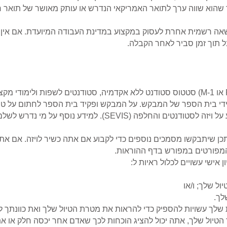
שהוא שווה ערך לתואר האמריקאי הנדרש או עותק מאושר של תואר רא
שאה רשמית אחרת לעסוק במקצוע במדינת העבודה המיועדת. אם אין 
ל תוך זמן סביר לאחר הקבלה.
טופס I-20, תעודת זכאות ללא מהגר (F-1 או M-1) סטטוס סטודנט ללא אקדמיה, סטודנטים לש
תכן שיתבקשו מסמכים נוספים כדי לקבוע אם אתה כשיר לויזה. אם אתה
מפורטים במפורש בדף ההוראות.
אישי עשויים לכלול ראיות ל:
ל שלך; ו/או
לך.
שלך עשויות להספיק כדי להראות את מטרת הטיול שלך ואת כוונתך ל
 הטיול שלך, אתה יכול להציג הוכחות לכך שאדם אחר יכסה חלק או את