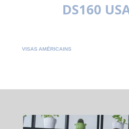
DS160 US
MULTILINGUE
VISAS AMÉRICAINS
LES AVANTAGES