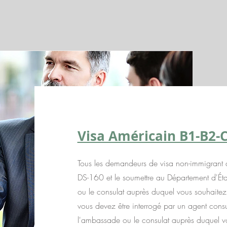
Visa Américain B1-B2-C
Tous les demandeurs de visa non-immigrant au
DS-160 et le soumettre au Département d'État
ou le consulat auprès duquel vous souhaite
vous devez être interrogé par un agent consul
l'ambassade ou le consulat auprès duquel 