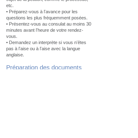
etc.
• Préparez-vous à l'avance pour les
questions les plus fréquemment posées.
• Présentez-vous au consulat au moins 30
minutes avant l'heure de votre rendez-
vous.
• Demandez un interprète si vous n'êtes
pas à l'aise ou à l'aise avec la langue
anglaise.
Préparation des documents
• Remplissez soigneusement et
complètement tous les
formulaires/demandes.
• Familiarisez-vous avec ce que vous
avez inscrit sur le formulaire, surtout si
vous avez été guidé par d'autres. Souvent,
les personnes âgées qui demandent une
pétition ne savent pas ce qu'elles ont écrit
dans le formulaire de demande parce que
le parrain remplit la demande pour elles.
• Répondez honnêtement aux questions du