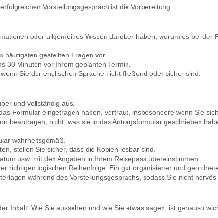
 erfolgreichen Vorstellungsgespräch ist die Vorbereitung.
ormationen oder allgemeines Wissen darüber haben, worum es bei der Pe
m häufigsten gestellten Fragen vor.
ns 30 Minuten vor Ihrem geplanten Termin.
wenn Sie der englischen Sprache nicht fließend oder sicher sind.
uber und vollständig aus.
 das Formular eingetragen haben, vertraut, insbesondere wenn Sie sic
ion beantragen, nicht, was sie in das Antragsformular geschrieben habe
ular wahrheitsgemäß.
, stellen Sie sicher, dass die Kopien lesbar sind.
datum usw. mit den Angaben in Ihrem Reisepass übereinstimmen.
er richtigen logischen Reihenfolge. Ein gut organisierter und geordne
Unterlagen während des Vorstellungsgesprächs, sodass Sie nicht nervös
der Inhalt. Wie Sie aussehen und wie Sie etwas sagen, ist genauso wich