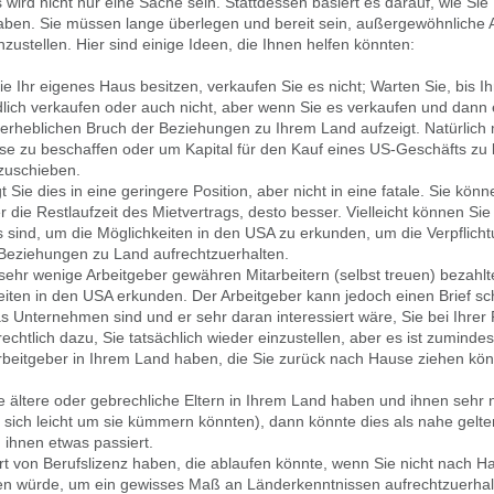
ird nicht nur eine Sache sein. Stattdessen basiert es darauf, wie Sie
haben. Sie müssen lange überlegen und bereit sein, außergewöhnlich
ustellen. Hier sind einige Ideen, die Ihnen helfen könnten:
 Ihr eigenes Haus besitzen, verkaufen Sie es nicht; Warten Sie, bis I
ich verkaufen oder auch nicht, aber wenn Sie es verkaufen und dann ei
 erheblichen Bruch der Beziehungen zu Ihrem Land aufzeigt. Natürlic
ise zu beschaffen oder um Kapital für den Kauf eines US-Geschäfts zu
zuschieben.
Sie dies in eine geringere Position, aber nicht in eine fatale. Sie kön
die Restlaufzeit des Mietvertrags, desto besser. Vielleicht können Si
 sind, um die Möglichkeiten in den USA zu erkunden, um die Verpflich
 Beziehungen zu Land aufrechtzuerhalten.
sehr wenige Arbeitgeber gewähren Mitarbeitern (selbst treuen) bezahlt
eiten in den USA erkunden. Der Arbeitgeber kann jedoch einen Brief sc
 Unternehmen sind und er sehr daran interessiert wäre, Sie bei Ihrer 
echtlich dazu, Sie tatsächlich wieder einzustellen, aber es ist zuminde
rbeitgeber in Ihrem Land haben, die Sie zurück nach Hause ziehen könn
 ältere oder gebrechliche Eltern in Ihrem Land haben und ihnen sehr n
e sich leicht um sie kümmern könnten), dann könnte dies als nahe gelt
 ihnen etwas passiert.
rt von Berufslizenz haben, die ablaufen könnte, wenn Sie nicht nach 
en würde, um ein gewisses Maß an Länderkenntnissen aufrechtzuerhalt