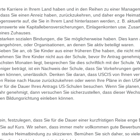
ierte Karriere in Ihrem Land haben und in den Reihen zu einer Manage
n, dass Sie einen Anreiz haben, zurückzukehren, und daher enge Heim
enswerte auf, die Sie in Ihrem Land hinterlassen werden, z. B. aktuel
enswerte wie Kapitallebensversicherungen, Einlagenkonten usw. Zus
deines Zuhauses.
 starken sozialen Bindungen, die Sie möglicherweise haben. Dies kann 
angehören, oder Organisationen, an denen Sie aktiv beteiligt waren.
Geben Sie an, ob Sie Kinder aus einer früheren Ehe haben, die nicht mi
ehmen Sie Ihre Kinder nicht aus der Schule, bevor Ihr Antrag genehmi
chsten Monaten liegt, besprechen Sie dies schriftlich mit der Schule. W
niger beträgt, ist ein Nachweis der Schule, dass Sie Vorkehrungen getr
ten können, unerlässlich. Denken Sie daran, dass USCIS von Ihnen ve
en Reise nach Hause zurückzukehren oder wenn Ihre Pläne in den USA 
er für die Dauer Ihres Antrags US-Schulen besuchen. Wenn Sie planen,
hr genehmigt, dann versuchen Sie sicherzustellen, dass dieser Wechsel
ren Bildungsrichtung einleben können.
n, festzulegen, dass Sie für die Dauer einer kurzfristigen Reise enge
 Sie auf Kurs. Wir sehen, dass immer mehr vollkommen gute Bewerbung
d starke Heimatbindung zu skizzieren. Bemühen Sie sich daher, so viel