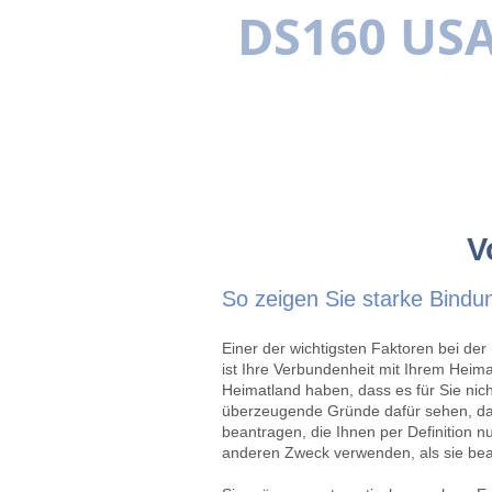
DS160 US
MEHRSPR
ACHIG
US-VISA
DIE VORTEILE
ERFORDER
V
So zeigen Sie starke Bindu
Einer der wichtigsten Faktoren bei de
ist Ihre Verbundenheit mit Ihrem Hei
Heimatland haben, dass es für Sie nich
überzeugende Gründe dafür sehen, dass
beantragen, die Ihnen per Definition n
anderen Zweck verwenden, als sie beab