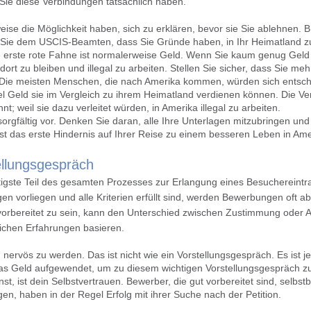
Sie diese Verbindungen tatsächlich haben.
se die Möglichkeit haben, sich zu erklären, bevor sie Sie ablehnen. Br
n Sie dem USCIS-Beamten, dass Sie Gründe haben, in Ihr Heimatland 
ie erste rote Fahne ist normalerweise Geld. Wenn Sie kaum genug Gel
ort zu bleiben und illegal zu arbeiten. Stellen Sie sicher, dass Sie me
ie meisten Menschen, die nach Amerika kommen, würden sich entschei
iel Geld sie im Vergleich zu ihrem Heimatland verdienen können. Die V
; weil sie dazu verleitet würden, in Amerika illegal zu arbeiten.
sorgfältig vor. Denken Sie daran, alle Ihre Unterlagen mitzubringen un
st das erste Hindernis auf Ihrer Reise zu einem besseren Leben in Ame
ellungsgespräch
tigste Teil des gesamten Prozesses zur Erlangung eines Besuchereintr
agen vorliegen und alle Kriterien erfüllt sind, werden Bewerbungen oft 
h vorbereitet zu sein, kann den Unterschied zwischen Zustimmung ode
nlichen Erfahrungen basieren.
w“ nervös zu werden. Das ist nicht wie ein Vorstellungsgespräch. Es ist j
das Geld aufgewendet, um zu diesem wichtigen Vorstellungsgespräch zu
nst, ist dein Selbstvertrauen. Bewerber, die gut vorbereitet sind, selb
en, haben in der Regel Erfolg mit ihrer Suche nach der Petition.