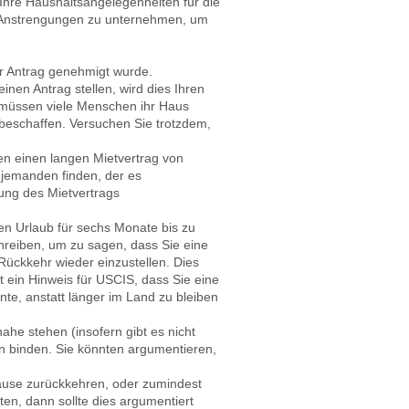
 Ihre Haushaltsangelegenheiten für die
e Anstrengungen zu unternehmen, um
hr Antrag genehmigt wurde.
nen Antrag stellen, wird dies Ihren
h müssen viele Menschen ihr Haus
 beschaffen. Versuchen Sie trotzdem,
nen einen langen Mietvertrag von
e jemanden finden, der es
tung des Mietvertrags
en Urlaub für sechs Monate bis zu
hreiben, um zu sagen, dass Sie eine
Rückkehr wieder einzustellen. Dies
st ein Hinweis für USCIS, dass Sie eine
te, anstatt länger im Land zu bleiben
ahe stehen (insofern gibt es nicht
en binden. Sie könnten argumentieren,
Hause zurückkehren, oder zumindest
en, dann sollte dies argumentiert