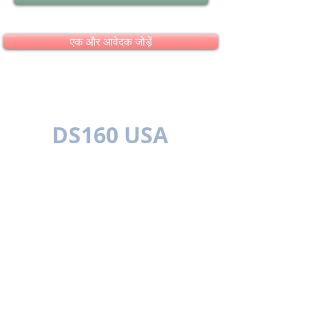
एक और आवेदक जोड़ें
DS160 USA
बहुभाषी
सरल बेहतर है
नियम एवं शर्तें
उपयोग की शर्त
गोपनीयता नीति
संपर्क करें