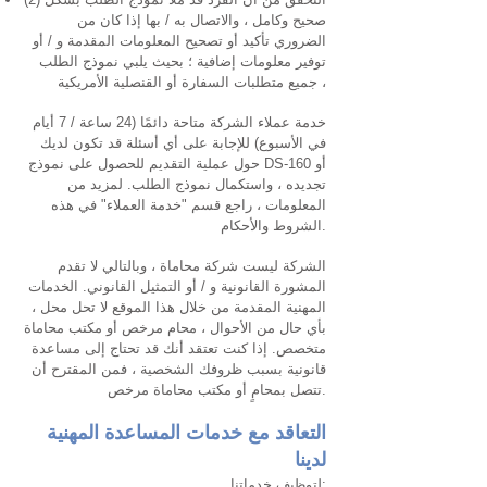
صحيح وكامل ، والاتصال به / بها إذا كان من
الضروري تأكيد أو تصحيح المعلومات المقدمة و / أو
توفير معلومات إضافية ؛ بحيث يلبي نموذج الطلب
جميع متطلبات السفارة أو القنصلية الأمريكية ،
خدمة عملاء الشركة متاحة دائمًا (24 ساعة / 7 أيام
في الأسبوع) للإجابة على أي أسئلة قد تكون لديك
حول عملية التقديم للحصول على نموذج DS-160 أو
تجديده ، واستكمال نموذج الطلب. لمزيد من
المعلومات ، راجع قسم "خدمة العملاء" في هذه
الشروط والأحكام.
الشركة ليست شركة محاماة ، وبالتالي لا تقدم
المشورة القانونية و / أو التمثيل القانوني. الخدمات
المهنية المقدمة من خلال هذا الموقع لا تحل محل ،
بأي حال من الأحوال ، محام مرخص أو مكتب محاماة
متخصص. إذا كنت تعتقد أنك قد تحتاج إلى مساعدة
قانونية بسبب ظروفك الشخصية ، فمن المقترح أن
تتصل بمحامٍ أو مكتب محاماة مرخص.
التعاقد مع خدمات المساعدة المهنية
لدينا
لتوظيف خدماتنا: