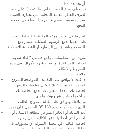
160 أو تجديده.
قد يختلف مبلغ السعر الخاص بنا اعتمادًا على سعر
الصرف الحالي للعملة المحلية التي يختارها العميل
لسداد رسومنا. سيتم عرض هذا المبلغ في صفحة
الدفع.
للشروع في تحديد موعد المقابلة القنصلية ، يجب
على العميل دفع الرسوم القنصلية. سيتم دفع
الرسوم مباشرة إلى السفارة أو القنصلية الأمريكية.
لمزيد من المعلومات ، راجع قسمي "إلغاء تقديم
خدمات المساعدة" و "سياسة رد الأموال" في هذه
الشروط والأحكام.
ملاحظات:
إذا كنت لا توافق على التكاليف الموضحة للنموذج
المحدد ، فلا يجب عليك إدخال معلومات الدفع
الخاصة بك. بإدخال معلومات الدفع الخاصة بك
وتأكيدها ، فإنك تقر وتؤكد ما يلي:
تم إبلاغك وتوافق على تكاليف نموذج الطلب
للحصول على نموذج DS-160 الذي حددته أو تجديده.
أنت المالك أو الحائز الشرعي لبطاقة الائتمان أو
الخصم التي أدخلتها لدفع التكاليف. من رسومنا
الخاصة. لذلك ، لن تتحمل الشركة أي مسؤولية في
هذا الصدد لأن مثل هذه الظروف خارجة عن