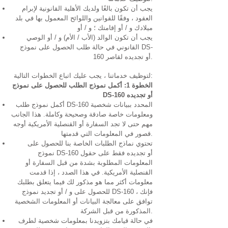
يجب أن تكون بالغًا ولديك الأهلية القانونية لإبرام
العقود ، وفقًا للقوانين واللوائح المعمول بها في بلد
ميلادك و / أو إقامتك ؛ و / أو
يجب أن تكون الوالد (الأب / الأم) و / أو الوصي
القانوني في حالة طلب الحصول على نموذج DS-
160 أو تجديده لقاصر.
لتوظيف خدماتنا ، يجب عليك اتباع الخطوات التالية:
الخطوة 1: أكمل نموذج الطلب للحصول على نموذج
DS-160 أو تجديده
أكمل نموذج طلب DS-160 المحدد ببيانات شخصية
ومعلومات خاصة صادقة وصحيحة وكاملة. هذا الجانب
مهم حتى لا تجد السفارة أو القنصلية الأمريكية أوجه
قصور في المعلومات التي قدمتها.
تحتوي نماذج الطلبات الخاصة بنا للحصول على
نموذج DS-160 أو تجديده فقط على حقول
المعلومات المطلوبة بشدة من قبل السفارة أو
القنصلية الأمريكية. في هذا الصدد ، إذا قدمت
معلومات أكثر مما هو مذكور لك فيما يتعلق بطلبك
للحصول على و / أو تجديد نموذج DS-160 ، فإنك
توافق على معالجة البيانات أو المعلومات الشخصية
المذكورة من قبل الشركة.
في حالة قيامك بتزويدنا بمعلومات شخصية لطرف