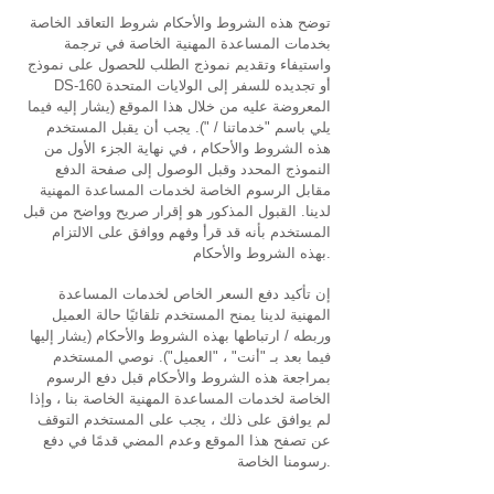
توضح هذه الشروط والأحكام شروط التعاقد الخاصة
بخدمات المساعدة المهنية الخاصة في ترجمة
واستيفاء وتقديم نموذج الطلب للحصول على نموذج
DS-160 أو تجديده للسفر إلى الولايات المتحدة
المعروضة عليه من خلال هذا الموقع (يشار إليه فيما
يلي باسم "خدماتنا / "). يجب أن يقبل المستخدم
هذه الشروط والأحكام ، في نهاية الجزء الأول من
النموذج المحدد وقبل الوصول إلى صفحة الدفع
مقابل الرسوم الخاصة لخدمات المساعدة المهنية
لدينا. القبول المذكور هو إقرار صريح وواضح من قبل
المستخدم بأنه قد قرأ وفهم ووافق على الالتزام
بهذه الشروط والأحكام.
إن تأكيد دفع السعر الخاص لخدمات المساعدة
المهنية لدينا يمنح المستخدم تلقائيًا حالة العميل
وربطه / ارتباطها بهذه الشروط والأحكام (يشار إليها
فيما بعد بـ "أنت" ، "العميل"). نوصي المستخدم
بمراجعة هذه الشروط والأحكام قبل دفع الرسوم
الخاصة لخدمات المساعدة المهنية الخاصة بنا ، وإذا
لم يوافق على ذلك ، يجب على المستخدم التوقف
عن تصفح هذا الموقع وعدم المضي قدمًا في دفع
رسومنا الخاصة.