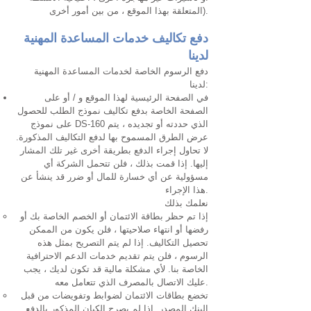
المتعلقة بهذا الموقع ، من بين أمور أخرى).
دفع تكاليف خدمات المساعدة المهنية
لدينا
دفع الرسوم الخاصة لخدمات المساعدة المهنية
لدينا:
في الصفحة الرئيسية لهذا الموقع و / أو على
الصفحة الخاصة بدفع تكاليف نموذج الطلب للحصول
على نموذج DS-160 الذي حددته أو تجديده ، يتم
عرض الطرق المسموح بها لدفع التكاليف المذكورة.
لا تحاول إجراء الدفع بطريقة أخرى غير تلك المشار
إليها. إذا قمت بذلك ، فلن تتحمل الشركة أي
مسؤولية عن أي خسارة للمال أو ضرر قد ينشأ عن
هذا الإجراء.
نعلمك بذلك
إذا تم حظر بطاقة الائتمان أو الخصم الخاصة بك أو
رفضها أو انتهاء صلاحيتها ، فلن يكون من الممكن
تحصيل التكاليف. إذا لم يتم التصريح بمثل هذه
الرسوم ، فلن يتم تقديم خدمات الدعم الاحترافية
الخاصة بنا. لأي مشكلة مالية قد تكون لديك ، يجب
عليك الاتصال بالمصرف الذي تتعامل معه.
تخضع بطاقات الائتمان لضوابط وتفويضات من قبل
البنك المصدر. إذا لم يصرح الكيان المذكور بالدفع