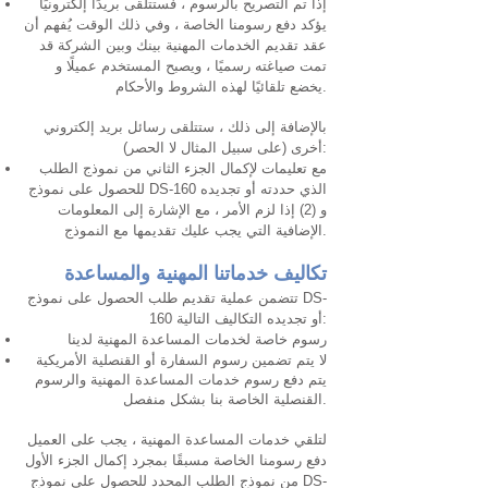
إذا تم التصريح بالرسوم ، فستتلقى بريدًا إلكترونيًا
يؤكد دفع رسومنا الخاصة ، وفي ذلك الوقت يُفهم أن
عقد تقديم الخدمات المهنية بينك وبين الشركة قد
تمت صياغته رسميًا ، ويصبح المستخدم عميلًا و
يخضع تلقائيًا لهذه الشروط والأحكام.
بالإضافة إلى ذلك ، ستتلقى رسائل بريد إلكتروني
أخرى (على سبيل المثال لا الحصر):
مع تعليمات لإكمال الجزء الثاني من نموذج الطلب
للحصول على نموذج DS-160 الذي حددته أو تجديده
و (2) إذا لزم الأمر ، مع الإشارة إلى المعلومات
الإضافية التي يجب عليك تقديمها مع النموذج.
تكاليف خدماتنا المهنية والمساعدة
تتضمن عملية تقديم طلب الحصول على نموذج DS-
160 أو تجديده التكاليف التالية:
رسوم خاصة لخدمات المساعدة المهنية لدينا
لا يتم تضمين رسوم السفارة أو القنصلية الأمريكية
يتم دفع رسوم خدمات المساعدة المهنية والرسوم
القنصلية الخاصة بنا بشكل منفصل.
لتلقي خدمات المساعدة المهنية ، يجب على العميل
دفع رسومنا الخاصة مسبقًا بمجرد إكمال الجزء الأول
من نموذج الطلب المحدد للحصول على نموذج DS-