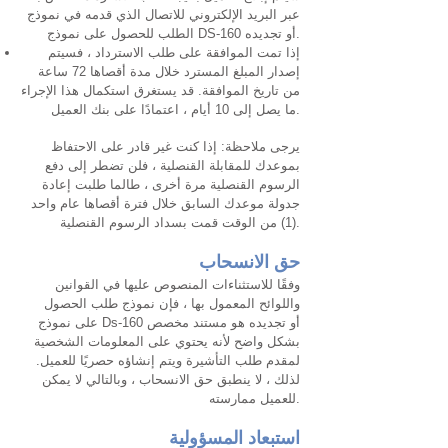
عبر البريد الإلكتروني للاتصال الذي قدمه في نموذج
الطلب للحصول على نموذج DS-160 أو تجديده.
إذا تمت الموافقة على طلب الاسترداد ، فسيتم
إصدار المبلغ المسترد خلال مدة أقصاها 72 ساعة
من تاريخ الموافقة. قد يستغرق استكمال هذا الإجراء
ما يصل إلى 10 أيام ، اعتمادًا على بنك العميل.
يرجى ملاحظة: إذا كنت غير قادر على الاحتفاظ
بموعدك للمقابلة القنصلية ، فلن تضطر إلى دفع
الرسوم القنصلية مرة أخرى ، طالما طلبت إعادة
جدولة موعدك السابق خلال فترة أقصاها عام واحد
(1) من الوقت قمت بسداد الرسوم القنصلية.
حق الانسحاب
وفقًا للاستثناءات المنصوص عليها في القوانين
واللوائح المعمول بها ، فإن نموذج طلب الحصول
على نموذج Ds-160 أو تجديده هو مستند مخصص
بشكل واضح لأنه يحتوي على المعلومات الشخصية
لمقدم طلب التأشيرة ويتم إنشاؤه حصريًا للعميل.
لذلك ، لا ينطبق حق الانسحاب ، وبالتالي لا يمكن
للعميل ممارسته.
استبعاد المسؤولية