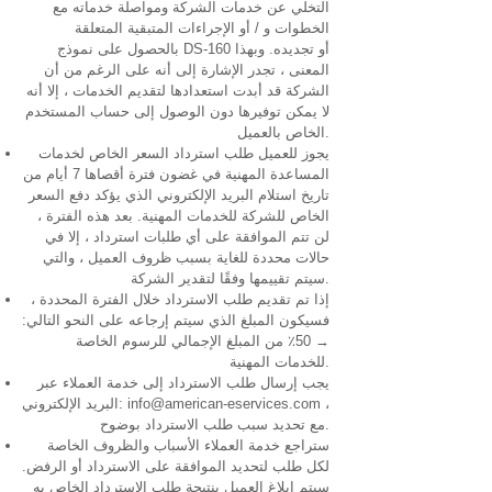
التخلي عن خدمات الشركة ومواصلة خدماته مع
الخطوات و / أو الإجراءات المتبقية المتعلقة
بالحصول على نموذج DS-160 أو تجديده. وبهذا
المعنى ، تجدر الإشارة إلى أنه على الرغم من أن
الشركة قد أبدت استعدادها لتقديم الخدمات ، إلا أنه
لا يمكن توفيرها دون الوصول إلى حساب المستخدم
الخاص بالعميل.
يجوز للعميل طلب استرداد السعر الخاص لخدمات
المساعدة المهنية في غضون فترة أقصاها 7 أيام من
تاريخ استلام البريد الإلكتروني الذي يؤكد دفع السعر
الخاص للشركة للخدمات المهنية. بعد هذه الفترة ،
لن تتم الموافقة على أي طلبات استرداد ، إلا في
حالات محددة للغاية بسبب ظروف العميل ، والتي
سيتم تقييمها وفقًا لتقدير الشركة.
إذا تم تقديم طلب الاسترداد خلال الفترة المحددة ،
فسيكون المبلغ الذي سيتم إرجاعه على النحو التالي:
→ 50٪ من المبلغ الإجمالي للرسوم الخاصة
للخدمات المهنية.
يجب إرسال طلب الاسترداد إلى خدمة العملاء عبر
،
info@american-eservices.com
البريد الإلكتروني:
مع تحديد سبب طلب الاسترداد بوضوح.
ستراجع خدمة العملاء الأسباب والظروف الخاصة
لكل طلب لتحديد الموافقة على الاسترداد أو الرفض.
سيتم إبلاغ العميل بنتيجة طلب الاسترداد الخاص به