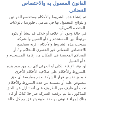
القانون المعمول به والاختصاص
القضائي
تم إنشاء هذه الشروط والأحكام وستخضع للقوانين
واللوائح المعمول بها في ميامي ، فلوريدا بالولايات
المتحدة الأمريكية.
في حالة وجود أي خلاف أو خلاف قد ينشأ أو يكون
مرتبطًا بين المستخدم و / أو العميل والشركة
بموجب هذه الشروط والأحكام ، فإنه سيخضع
للاختصاص القضائي غير الحصري للمحاكم و / أو
المحاكم المختصة في المكان من إقامة المستخدم و
/ أو العميل.
لن يؤثر الإلغاء الكلي أو الجزئي لأي بند من بنود هذه
الشروط والأحكام على صلاحية الأحكام الأخرى.
لا يجوز تفسير قرار الشركة بعدم ممارسة أي حق
منصوص عليه أو مستمد من هذه الشروط والأحكام
تحت أي ظرف من الظروف على أنه تنازل عن الحق
المذكور ، ما لم ترفضه الشركة صراحةً كتابيًا أو كان
هناك إجراء قانوني بوصفة طبية يتوافق مع كل حالة
وفقا للقوانين والأنظمة المعمول بها.
خدمة الزبائن
لدى الشركة خدمة عملاء متاحة على مدار الساعة
طوال أيام الأسبوع لتسهيل التواصل بينك وبين