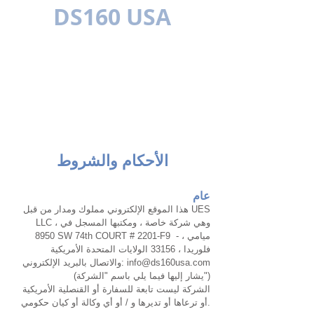
DS160 USA
متعدد اللغات
الأحكام والشروط
عام
هذا الموقع الإلكتروني مملوك ومدار من قبل UES
LLC ، وهي شركة خاصة ، ومكتبها المسجل في
- ميامي ،
8950 SW 74th COURT # 2201-F9
فلوريدا ، 33156 الولايات المتحدة الأمريكية
info@ds160usa.com
والاتصال بالبريد الإلكتروني:
(يشار إليها فيما يلي باسم "الشركة")
الشركة ليست تابعة للسفارة أو القنصلية الأمريكية
أو ترعاها أو تديرها و / أو أي وكالة أو كيان حكومي.