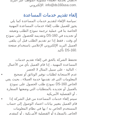
الاتصال بخدمة العملاء لتسوية الموقف عبر البريد
.
info@ds160usa.com
الإلكتروني:
إلغاء تقديم خدمات المساعدة
سياسة الإلغاء لتقديم خدمات المساعدة كما يلي:
يجوز للعميل طلب إلغاء خدمات المساعدة المهنية
الخاصة بنا في عملية ترجمة نموذج الطلب وتعبئته
وتقديمه للحصول على نموذج DS-160 أو تجديده في
أي وقت ، فقط إذا تم تقديم الطلب قبل أن يتلقى
العميل البريد الإلكتروني الإعلامي باستخدام صفحة
تأكيد DS-160.
تحتفظ الشركة بالحق في إلغاء تقديم خدمات
المساعدة المهنية ، إذا قام العميل بأي من الأعمال
التالية - على سبيل المثال لا الحصر -:
عدم الاستجابة لطلبات توفير الوثائق أو تصحيح
المعلومات التي قد تقدمها خدمة العملاء ، بحيث يفي
نموذج طلب الحصول على نموذج DS-160 الخاص
بالعميل أو تجديده بالمتطلبات التي وضعتها السفارة
أو القنصلية الأمريكية ،
سيتم إلغاء خدمات المساعدة من قبل الشركة إذا
قام العميل بتغيير بيانات اعتماد الوصول إلى حساب
المستخدم الخاص به / بها في نظام المعلومات
الخاص بالسفارة أو القنصلية الأمريكية ، أو كمقدم