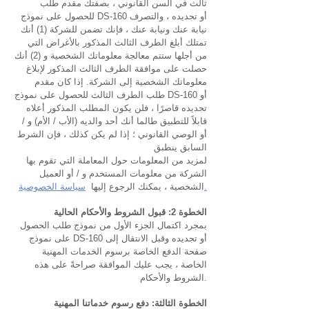
ثالث في السن القانوني ، بصفتك مقدم طلب
للحصول على نموذج DS-160 أو تجديده ، والتصرف
نيابة عنك ونيابة عنك ، فإنك تضمن للشركة (1) أنك
تمتلك أبلغ الطرف الثالث المذكور بالأغراض التي
من أجلها ستتم معالجة معلوماتك الشخصية و (2) أنك
حصلت على موافقة الطرف الثالث المذكور لإبلاغ
معلوماتك الشخصية إلى الشركة. إذا كان مقدم
طلب الطرف الثالث للحصول على نموذج DS-160 أو
تجديده قاصرًا ، فلن يكون المطلب المذكور أعلاه
قابلاً للتطبيق طالما أنك أحد والديه (الأب / الأم) و /
أو الوصي القانوني ؛ إذا لم يكن كذلك ، فإن الشرط
السابق ينطبق
لمزيد من المعلومات حول المعاملة التي تقوم بها
الشركة من معلومات المستخدم و / أو العميل
سياسة الخصوصية.
الشخصية ، يمكنك الرجوع إليها
الخطوة 2: قبول الشروط والأحكام الحالية
بمجرد اكتمال الجزء الأول من نموذج طلب الحصول
على نموذج DS-160 أو تجديده وقبل الانتقال إلى
صفحة الدفع الخاصة برسوم الخدمات المهنية
الخاصة ، يجب عليك الموافقة صراحةً على هذه
الشروط والأحكام.
الخطوة الثالثة: دفع رسوم خدماتنا المهنية