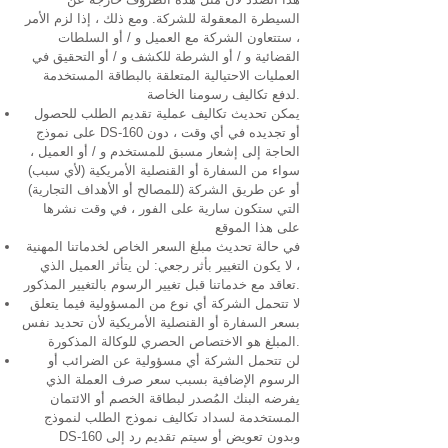
السيطرة المعقولة للشركة. ومع ذلك ، إذا لزم الأمر
، ستتعاون الشركة مع العميل و / أو السلطات
القضائية و / أو الشرطة للكشف و / أو التحقيق في
العمليات الاحتيالية المتعلقة بالبطاقة المستخدمة
لدفع تكاليف رسومنا الخاصة.
يمكن تحديث تكاليف عملية تقديم الطلب للحصول
على نموذج DS-160 أو تجديده في أي وقت ، دون
الحاجة إلى إشعار مسبق للمستخدم و / أو العميل ،
سواء من السفارة أو القنصلية الأمريكية (لأي سبب)
أو عن طريق الشركة (للمصالح أو الأهداف التجارية)
التي ستكون سارية على الفور ، في وقت نشرها
على هذا الموقع
في حالة تحديث مبلغ السعر الخاص لخدماتنا المهنية
، لا يكون التغيير بأثر رجعي: لن يتأثر العميل الذي
تعاقد مع خدماتنا قبل تغيير الرسوم بالتغيير المذكور.
لا تتحمل الشركة أي نوع من المسؤولية فيما يتعلق
بسعر السفارة أو القنصلية الأمريكية لأن تحديد نفس
المبلغ هو الاختصاص الحصري للوكالة المذكورة.
لن تتحمل الشركة أي مسؤولية عن الضرائب أو
الرسوم الإضافية بسبب سعر صرف العملة الذي
يفرضه البنك المُصدر لبطاقة الخصم أو الائتمان
المستخدمة لسداد تكاليف نموذج الطلب لنموذج
DS-160 وبدون تعويض أو سيتم تقديم رد إلى