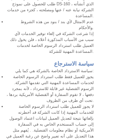
طلب للحصول على نموذج DS-160 ، الذي أنشأته
الشركة نيابة عنه / عنها ومصلحته ، كجزء من خدمات
المساعدة.
عدم الامتثال لأي بند / بنود من هذه الشروط
والأحكام.
إذا شرعت الشركة في إلغاء توفير الخدمات لأي
سبب من الأسباب المذكورة أعلاه ، فلن يخول ذلك
العميل طلب استرداد الرسوم الخاصة لخدمات
المساعدة المهنية للشركة.
سياسة الاسترجاع
سياسة الاسترداد الخاصة بالشركة هي كما يلي:
يجوز للعميل فقط طلب استرداد الرسوم الخاصة
لخدمات المساعدة المهنية التي تقدمها الشركة.
الرسوم القنصلية غير قابلة للاسترداد ، لأنه بمجرد
دفعها ، لا تقوم السفارة أو القنصلية الأمريكية بردها ،
تحت أي ظرف من الظروف.
لا يجوز للعميل طلب استرداد الرسوم الخاصة
للخدمات المهنية إذا كانت الشركة قد أخطرته
بإلغائها نتيجة لتعديل العميل لبيانات اعتماد الوصول
إلى حساب المستخدم الخاص به في السفارة
الأمريكية أو نظام معلومات القنصلية. . يُفهم مثل
هذا التعديل على أنه تعبير واضح عن رغبة العميل في