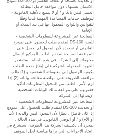
نموذج DS-160 أو تجديده باستخدام بطاقة الخصم أو
الائتمان نفسها ، دون موافقة حامل البطاقة.
- العميل ليس بالغًا و / أو لا يتمتع بالأهلية القانونية
لتوظيف خدمات المساعدة المهنية لدينا وفقًا
للقوانين واللوائح المعمول بها في بلد الميلاد أو
الإقامة.
- المعالجة غير المشروعة للمعلومات الشخصية
لمقدم طلب للحصول على نموذج DS-160 للسن
القانوني أو تجديده لأن المحول لم يحصل على
الموافقة الصريحة لمقدم الطلب المذكور لإيصال
معلوماته إلى الشركة. في هذه الحالة ، ستقتصر
الجهود المعقولة للشركة على إبلاغ مقدم الطلب
بكيفية الوصول إلى معلوماته الشخصية و (1) طلب
موافقته الصريحة على مواصلة معالجة بياناته (2) إذا
لزم الأمر ، اطلب من المحول المعلومات لتأكيد
حصولهم على موافقة مالك البيانات الشخصية
لإيصالها إلى الشركة.
- المعالجة غير المشروعة للمعلومات الشخصية
لمقدم طلب للحصول على نموذج DS-160 أو تجديده
إذا كان قاصرًا ، نظرًا لأن المحول ليس والديه (الأب
أو الأم) و / أو الوصي القانوني. في هذه الحالة ،
بمجرد أن تكتشف الشركة هذا الظرف ، ستشرع في
اتخاذ الإجراءات التي تراها مناسبة لحل الموقف.