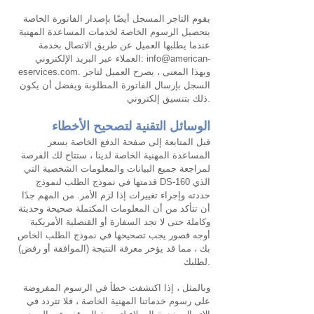
يقوم التاجر المسجل أيضًا بإصدار الفاتورة الخاصة
بتحصيل الرسوم الخاصة لخدمات المساعدة المهنية
عندما يطلبها العميل عن طريق الاتصال بخدمة
info@american-
العملاء عبر البريد الإلكتروني:
. وبهذا المعنى ، يصرح العميل لتاجر
eservices.com
السجل بإرسال الفاتورة المطلوبة ويفضل أن يكون
ذلك بتنسيق إلكتروني.
الوسائل التقنية لتصحيح الأخطاء
قبل المتابعة إلى صفحة الدفع الخاصة بسعر
المساعدة المهنية الخاصة لدينا ، ستتاح لك الفرصة
لمراجعة جميع البيانات والمعلومات الشخصية التي
قدمتها في نموذج الطلب لنموذج DS-160 الذي
حددته وإجراء تغييرات إذا لزم الأمر. من المهم جدًا
أن تتأكد من أن المعلومات المكتملة صحيحة وحديثة
وكاملة حتى لا تجد السفارة أو القنصلية الأمريكية
أوجه قصور يجب تصحيحها في نموذج الطلب الخاص
بك ، مما قد يؤخر معرفة النتيجة (الموافقة أو رفض)
لطلبك.
وبالمثل ، إذا اكتشفت خطأ في الرسوم المفروضة
على رسوم خدماتنا المهنية الخاصة ، فلا تتردد في