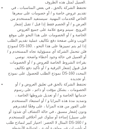
العميل لمثل هذه الظروف.
تحتفظ الشركة بالحق ، في بعض المناسبات ، في
تقديم عروض خاصة و / أو خصومات على سعرها
الخاص للخدمات المهنية. سيستفيد المستخدم من
العرض و / أو الخصم فقط إذا قبل / تقبل إشعار
الترويج. سيتم وضع علامة على جميع العروض
الخاصة و / أو الخصومات على هذا النحو على موقع
الويب وعلى صفحة دفع تكاليف عملية تقديم الطلب
لنموذج DS-160. إذا لم يتم تمييزها على هذا النحو ،
فلن تتحمل الشركة أي مسؤولية تجاه المستخدم و /
أو العميل في حالة وجود أخطاء واضحة. نوصي
بقراءة الشروط الخاصة للعروض و / أو الخصومات
قبل قبول إشعار الترقية و / أو تأكيد دفع تكاليف
نموذج الطلب للحصول على نموذج DS-160 المحدد
أو تجديده.
تحتفظ الشركة بالحق في تعليق العروض و / أو
الخصومات ، بشكل مؤقت أو دائم ، على رسوم
خدماتها الخاصة و / أو تعديل شروطها الخاصة ،
وتمديد مدة هذه المزايا و / أو استبعاد المستخدم
على الفور من هذه المزايا ، على وفقًا لتقديرهم
ودون إشعار مسبق ، في حالة اكتشاف أي شذوذ أو
إساءة أو سلوك غير أخلاقي للمستخدم (على سبيل
المثال لا الحصر: اختيار كبير لنماذج طلب DS-160 و /
أو تأشيرات غير مهاجرة أخرى ، احتيالية الأنشطة