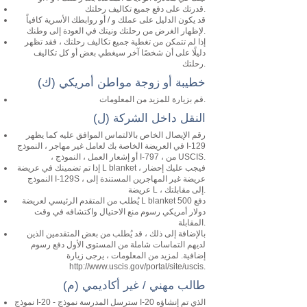
قدرتك على دفع جميع تكاليف رحلتك.
قد يكون الدليل على عملك و / أو روابطك الأسرية كافياً
لإظهار الغرض من رحلتك ونيتك في العودة إلى وطنك.
إذا لم تتمكن من تغطية جميع تكاليف رحلتك ، فقد تظهر
دليلًا على أن شخصًا آخر سيغطي بعض أو كل تكاليف
رحلتك.
(ك) خطيبة أو زوجة مواطن أمريكي
قم بزيارة للمزيد من المعلومات.
(ل) النقل داخل الشركة
رقم الإيصال الخاص بالالتماس الموافق عليه كما يظهر
في العريضة الخاصة بك لعامل غير مهاجر ، النموذج I-129
، أو إشعار العمل ، النموذج I-797 ، من USCIS.
إذا تم تضمينك في عريضة L blanket ، فيجب عليك إحضار
النموذج I-129S ، عريضة غير المهاجرين المستندة إلى
عريضة L ، إلى مقابلتك.
يُطلب من المتقدم الرئيسي لعريضة L blanket دفع 500
دولار أمريكي رسوم منع الاحتيال واكتشافه في وقت
المقابلة.
بالإضافة إلى ذلك ، قد يُطلب من بعض المتقدمين الذين
لديهم التماسات شاملة من المستوى الأول دفع رسوم
إضافية. لمزيد من المعلومات ، يرجى زيارة
http://www.uscis.gov/portal/site/uscis.
(م) طالب مهني / غير أكاديمي
نموذج I-20 - سترسل المدرسة نموذج I-20 الذي تم إنشاؤه