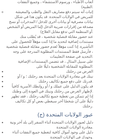
أتعاب الأطباء ، ورسوم الاستشفاء ، وجميع النفقات
الطبية).
إثبات أنه سيتم دفع مصاريف النقل والطب والمعيشة
للمريض في الولايات المتحدة. قد يكون هذا في شكل
بيانات مصرفية أو بيانات أخرى للدخل / المدخرات أو نسخ
مصدقة من إقرارات ضريبة الدخل (إما المريض أو الشخص
أو المنظمة التي تدفع مقابل العلاج).
عند حضور مقابلة قنصلية شخصية ، قد يُطلب منك
مستندات إضافية لتحديد ما إذا كنت مؤهلاً للحصول على
التأشيرة. إذا كنت مؤهلاً لعدم حضور مقابلة قنصلية شخصية
، فأرسل فقط المستندات المطلوبة المدرجة على وجه
التحديد في صفحة التعليمات.
على سبيل المثال ، قد تتضمن المستندات الإضافية
المطلوبة للمقابلة الشخصية دليلًا على:
الغرض من رحلتك
نيتك في مغادرة الولايات المتحدة بعد رحلتك ؛ و / أو
قدرتك على دفع جميع تكاليف رحلتك.
قد يكون الدليل على عملك و / أو روابطك الأسرية كافياً
لإظهار الغرض من رحلتك ونيتك في العودة إلى وطنك.
إذا لم تتمكن من تغطية جميع تكاليف رحلتك ، فقد تظهر
دليلًا على أن شخصًا آخر سيغطي بعض أو كل تكاليف
رحلتك.
(ج) عبور الولايات المتحدة
دليل لعبور الولايات المتحدة أثناء السفر إلى بلد آخر ونية
مغادرة الولايات المتحدة.
دليل على وجود أموال كافية لتغطية جميع النفقات أثناء
وجودك في الولايات المتحدة.