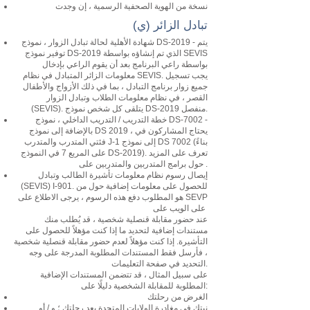
نسخة من الهوية الصحفية الرسمية ، إن وجدت
(ي) تبادل الزائر
شهادة الأهلية لحالة تبادل الزوار ، نموذج DS-2019 - يتم
توفير نموذج DS-2019 الذي تم إنشاؤه بواسطة SEVIS
بواسطة راعي البرنامج بعد أن يقوم الراعي بإدخال
معلومات الزائر المتبادل في نظام SEVIS. يجب تسجيل
جميع زوار برنامج التبادل ، بما في ذلك الأزواج والأطفال
القصر ، في نظام معلومات الطلاب وتبادل الزوار
(SEVIS). يتلقى كل شخص نموذج DS-2019 منفصل.
خطة التدريب / التدريب الداخلي ، نموذج DS-7002 -
بالإضافة إلى نموذج DS 2019 ، يحتاج المشاركون في
فئتي المتدرب والمتدرب J-1 إلى نموذج DS 7002 (بناءً
على المربع 7 في النموذج DS-2019). تعرف على المزيد
حول برامج المتدربين والمتدربين على .
إيصال رسوم نظام معلومات تأشيرة الطالب وتبادل
(SEVIS) I-901. للحصول على معلومات إضافية حول من
هو المطلوب دفع هذه الرسوم ، يرجى الاطلاع على SEVP
على الويب على
عند حضور مقابلة قنصلية شخصية ، قد يُطلب منك
مستندات إضافية لتحديد ما إذا كنت مؤهلاً للحصول على
التأشيرة. إذا كنت مؤهلاً لعدم حضور مقابلة قنصلية شخصية
، فأرسل فقط المستندات المطلوبة المدرجة على وجه
التحديد في صفحة التعليمات.
على سبيل المثال ، قد تتضمن المستندات الإضافية
المطلوبة للمقابلة الشخصية دليلًا على:
الغرض من رحلتك
نيتك في مغادرة الولايات المتحدة بعد رحلتك ؛ و / أو