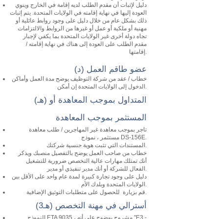
دليل لإثبات أن مقدم الطلب لديه إقامة في الخارج وينوي
العودة إليها في نهاية إقامته في الولايات المتحدة. يتم إثبات
ذلك بشكل عام من خلال دليل على وجود روابط عائلية أو
مهنية أو ملكية أو عمل أو غيرها من الروابط والالتزامات
تجاه دولة أخرى غير الولايات المتحدة بما يكفي لإجبار
مقدم الطلب على العودة إلى هناك في نهاية إقامته /
إقامتها.
(د) عضو طاقم العمل
خطاب / عقد من شركة التوظيف يوضح مدة العمل وأماكن
الدخول إلى الولايات المتحدة إن أمكن.
(هـ) المتداول بموجب المعاهدة أو
المستثمر بموجب المعاهدة
تاجر بموجب معاهدة غير المهاجرين / طلب معاهدة
مستثمر ، نموذج DS-156E.
المستندات التي تثبت هوية جنسية شركتك.
خطاب من صاحب العمل يوضح بالتفصيل منصبك ويذكر
أنك تمتلك مهارات عالية التخصص ضرورية للتشغيل
الفعال للشركة أو أنك مدير تنفيذي أو مدير.
دليل على وجود تجارة كبيرة لمدة عام واحد على الأقل بين
الولايات المتحدة وبلدك الأم.
قم بزيارة للحصول على متطلبات التوثيق الإضافية.
(هـ3) أسترالي في مهنة التخصص
النموذج ETA 9035 ، مشروح بوضوح على أنه "E3 -