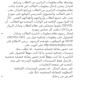
بواسطة نظام معلومات الزائرين من الطلاب وبرامج
التبادل بمجرد إدخال معلومات الطالب في قاعدة بيانات
نظام معلومات الزائرين من الطلاب وبرامج التبادل. يجب
على الطالب والمسؤول المدرسي التوقيع على نموذج I-
20. يجب على جميع الطلاب وأزواجهم وأطفالهم القصر ،
إذا كانوا ينوون الإقامة في الولايات المتحدة مع الطالب ، أن
يكونوا مسجلين في نظام الطلاب وتبادل الزوار (SEVIS).
يتلقى كل شخص نموذج I-20 فرديًا.
إيصال رسوم نظام معلومات تأشيرة الطالب وتبادل
(SEVIS) I-901. للحصول على معلومات إضافية حول من
هو المطلوب دفع هذه الرسوم ، يرجى الاطلاع على SEVP
.
http://www.fmjfee.com
على الويب على
عند حضور مقابلة قنصلية شخصية ، قد يُطلب منك
مستندات إضافية لتحديد ما إذا كنت مؤهلاً للحصول على
التأشيرة. إذا كنت مؤهلاً لعدم حضور مقابلة قنصلية شخصية
، فأرسل فقط المستندات المطلوبة المدرجة على وجه
التحديد في صفحة التعليمات.
على سبيل المثال ، قد تتضمن المستندات الإضافية
المطلوبة للمقابلة الشخصية دليلًا على:
الغرض من رحلتك
نيتك في مغادرة الولايات المتحدة بعد رحلتك ؛ و / أو
قدرتك على دفع جميع تكاليف رحلتك.
قد يكون الدليل على عملك و / أو روابطك الأسرية كافياً
لإظهار الغرض من رحلتك ونيتك في العودة إلى وطنك.
إذا لم تتمكن من تغطية جميع تكاليف رحلتك ، فقد تظهر
دليلًا على أن شخصًا آخر سيغطي بعض أو كل تكاليف
رحلتك.