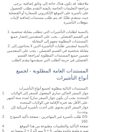
ملاحظة: قد تكون هناك حاجة إلى وثائق إضافية. يرجى
مراجعة التعليمات الخاصة بكيفية التقدم بطلب للحصول
على تأشيرة على الموقع الإلكتروني للسفارة أو القنصلية
حيث ستقدم طلبًا. قد يتم طلب مستندات إضافية لإثبات
مؤهلات التأشيرة.
1. بالنسبة لطلبات التأشيرات التي تتطلب مقابلة شخصية
في القسم القنصلي ، يجب على المتقدمين إحضار جميع
المستندات المطلوبة معهم إلى المقابلة.
2. بالنسبة لمقدمي طلبات التأشيرة الذين لا يحتاجون إلى
مقابلة شخصية في القسم القنصلي ، يجب على المتقدمين
تضمين جميع المستندات المطلوبة لمراجعة القسم
القنصلي في حزمة الطلب التي سيقدمها مقدم الطلب.
المستندات العامة المطلوبة - لجميع
أنواع التأشيرات
المستندات التالية مطلوبة لجميع أنواع التأشيرات:
جواز السفر الحالي ساري المفعول للسفر إلى الولايات
المتحدة. يجب أن يكون جواز السفر ساريًا لمدة ستة أشهر
على الأقل بعد فترة الإقامة في الولايات المتحدة.
جواز السفر الذي يحتوي على أحدث تأشيرة أمريكية (إن
وجدت).
طلب تأشيرة غير المهاجرين ، صفحة تأكيد النموذج DS-
160.
صفحة التأكيد والتعليمات مطبوعة من هذا الموقع
صورة ملونة واحدة مقاس 5 × 5 سم (أو 2 × 2 بوصة) تم