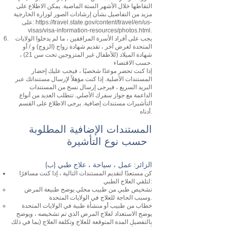
التقاطها خلال الأشهر الستة الماضية. يمكن الاطلاع على
مزيد من التفاصيل بشأن إرشادات الصور لوزارة الخارجية
https://travel.state.gov/content/travel/en/us-
على:
visas/visa-information-resources/photos.html.
يجب على أفراد الأسرة المرافقين ، ما لم يدخلوا الولايات
المتحدة لغرض آخر ، تقديم شهادة زواج (الزوج) و / أو
شهادة الميلاد (للأطفال غير المتزوجين تحت سن 21) ،
حسب الاقتضاء.
إذا كنت تحضر موعدًا شخصيًا ، فيجب عليك إحضار
المستندات الأصلية. إذا كنت مؤهلاً لإرسال مستنداتك عبر
البريد السريع ، فيرجى إرسال نسخ من المستندات
الداعمة مع جواز سفرك الأصلي. تتطلب العديد من أنواع
التأشيرات مستندات إضافية. يرجى الاطلاع على القسم
أدناه.
المستندات الإضافية المطلوبة
حسب نوع التأشيرة
(ب) الزائر: عمل ، سياحة ، علاج طبي
​
كن مستعدًا لتقديم المستندات التالية ، إذا كنت مسافرًا
لتلقي العلاج الطبي:
تشخيص طبي من طبيب محلي يوضح طبيعة المرض
وسبب الحاجة للعلاج في الولايات المتحدة.
خطاب من طبيب أو منشأة طبية في الولايات المتحدة
يوضح الاستعداد لعلاج المرض الذي تم تشخيصه ، ويوضح
بالتفصيل المدة المتوقعة للعلاج وتكلفة العلاج (بما في ذلك