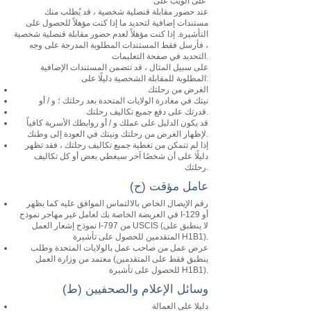
على الويب على
عند حضور مقابلة قنصلية شخصية ، قد يُطلب منك
مستندات إضافية لتحديد ما إذا كنت مؤهلاً للحصول على
التأشيرة. إذا كنت مؤهلاً لعدم حضور مقابلة قنصلية شخصية
، فأرسل فقط المستندات المطلوبة المدرجة على وجه
التحديد في صفحة التعليمات.
على سبيل المثال ، قد تتضمن المستندات الإضافية
المطلوبة للمقابلة الشخصية دليلًا على:
الغرض من رحلتك
نيتك في مغادرة الولايات المتحدة بعد رحلتك ؛ و / أو
قدرتك على دفع جميع تكاليف رحلتك.
قد يكون الدليل على عملك و / أو روابطك الأسرية كافياً
لإظهار الغرض من رحلتك ونيتك في العودة إلى وطنك.
إذا لم تتمكن من تغطية جميع تكاليف رحلتك ، فقد تظهر
دليلًا على أن شخصًا آخر سيغطي بعض أو كل تكاليف
رحلتك.
(ح) عامل مؤقت
رقم الإيصال الخاص بالالتماس الموافق عليه كما يظهر
في العريضة الخاصة بك لعامل غير مهاجر نموذج I-129 أو
نموذج إشعار العمل I-797 من USCIS (لا ينطبق على
المتقدمين للحصول على تأشيرة H1B1).
عرض عمل من صاحب عمل بالولايات المتحدة وطلب
معتمد من وزارة العمل (ينطبق فقط على المتقدمين
للحصول على تأشيرة H1B1).
(ط) وسائل الإعلام والصحفيين
دليلا على العمالة