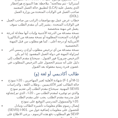
أستراليا - تتم معالجته". ملاحظة: هذا النموذج هو إخطار
لتطبيق حالة العمل المعتمد (LCA) الذي يحصل عليه
صاحب العمل في الولايات المتحدة من وزارة العمل
(DOL).
خطاب عرض عمل مع مواصفات الراتب من صاحب العمل
في الولايات المتحدة ، يشير إلى أن مقدم الطلب سوف
يعمل في مهنة متخصصة.
نسخة مصدقة من الدرجة الأجنبية وإثبات أنها معادلة لدرجة
الولايات المتحدة المطلوبة أو نسخة مصدقة من البكالوريا
الأمريكية أو درجة أعلى ، كما هو مطلوب من قبل المهنة
التخصصية.
نسخة مصدقة من أي ترخيص مطلوب أو إذن رسمي آخر
لمزاولة المهنة في دولة العمل المقصود. إذا لم يكن
الترخيص ضروريًا فور القبول ، سيحتاج مقدم الطلب إلى
دليل على أنه سيتم الحصول على الترخيص المطلوب في
غضون فترة زمنية معقولة بعد القبول.
(و) طالب أكاديمي أو لغة
نموذج I-20 ، شهادة الأهلية لغير المهاجرين (F-1 أو M-1)
حالة الطالب لغير الأكاديميين ، وطلاب اللغة ، والدراسات
المهنية. سيحتاج مقدم الطلب إلى تقديم نموذج SEVIS
الذي تم إنشاؤه ، I-20 ، والذي تم توفيره لمقدم الطلب من
قبل مدرسة مقدم الطلب. يجب على مقدم الطلب
والمسؤول المدرسي التوقيع على نموذج I-20.
إيصال رسوم نظام معلومات تأشيرة الطالب وتبادل
(SEVIS) I-901. للحصول على معلومات إضافية حول من
هو المطلوب دفع هذه الرسوم ، يرجى الاطلاع على SEVP