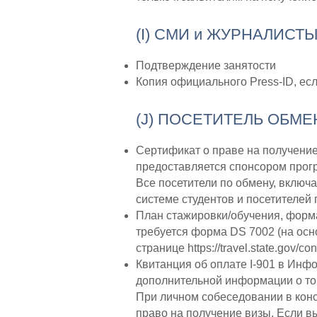
(I) СМИ и ЖУРНАЛИСТ
Подтверждение занятости
Копия официального Press-ID, ес
(J) ПОСЕТИТЕЛЬ ОБМЕ
Сертификат о праве на получение
предоставляется спонсором прогр
Все посетители по обмену, вклю
системе студентов и посетителей
План стажировки/обучения, форма
требуется форма DS 7002 (на осн
странице
https://travel.state.gov/co
Квитанция об оплате I-901 в Инф
дополнительной информации о том
При личном собеседовании в конс
право на получение визы. Если в