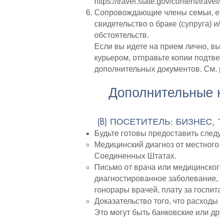
https://travel.state.gov/content/trav
Сопровождающие члены семьи, ес
свидетельство о браке (супруга) и
обстоятельств.
Если вы идете на прием лично, в
курьером, отправьте копии подтв
дополнительных документов. См. 
Дополнительные н
​
(B) ПОСЕТИТЕЛЬ: БИЗНЕС,
Будьте готовы предоставить след
Медицинский диагноз от местного
Соединенных Штатах.
Письмо от врача или медицинског
диагностированное заболевание, 
гонорары врачей, плату за госпи
Доказательство того, что расход
Это могут быть банковские или д