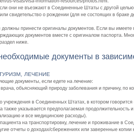
el/en/us-visas/visa-information-resources/photos.html.
ли они не въезжают в Соединенные Штаты с другой целью
/или свидетельство о рождении (для не состоящих в браке де
ы должны принести оригиналы документов. Если вы имеете 
ерждающих документов вместе с оригиналом паспорта. Мно
раздел ниже.
еобходимые документы в зависимо
 ТУРИЗМ, ЛЕЧЕНИЕ
ующие документы, если едете на лечение:
 врача, объясняющий природу заболевания и причину, по к
о учреждения в Соединенных Штатах, в котором говорится 
а также указывается предполагаемая продолжительность и
тализацию и все медицинские расходы).
ы пациента на транспортировку, лечение и проживание в Со
ругие отчеты о доходах/сбережениях или заверенные копии