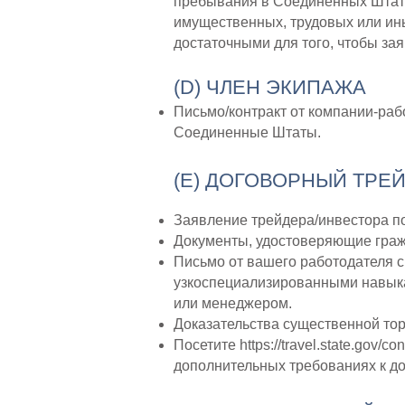
пребывания в Соединенных Штата
имущественных, трудовых или ины
достаточными для того, чтобы за
(D) ЧЛЕН ЭКИПАЖА
Письмо/контракт от компании-раб
Соединенные Штаты.
(E) ДОГОВОРНЫЙ ТРЕ
Заявление трейдера/инвестора п
Документы, удостоверяющие граж
Письмо от вашего работодателя 
узкоспециализированными навыка
или менеджером.
Доказательства существенной тор
Посетите
https://travel.state.gov/co
дополнительных требованиях к д