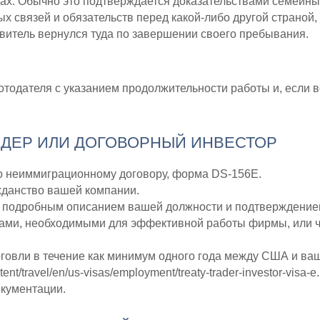
х. Обычно это подтверждается доказательствами семейны
х связей и обязательств перед какой-либо другой страной
явитель вернулся туда по завершении своего пребывания.
отодателя с указанием продолжительности работы и, если в
ЙДЕР ИЛИ ДОГОВОРНЫЙ ИНВЕСТОР
о неиммиграционному договору, форма DS-156E.
данство вашей компании.
с подробным описанием вашей должности и подтверждением 
ми, необходимыми для эффективной работы фирмы, или ч
говли в течение как минимум одного года между США и ваш
ntent/travel/en/us-visas/employment/treaty-trader-investor-visa-e.
окументации.