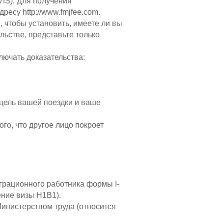
VIS). Для получения
адресу
http://www.fmjfee.com
.
 чтобы установить, имеете ли вы
льстве, представьте только
ючать доказательства:
 цель вашей поездки и ваше
го, что другое лицо покроет
грационного работника формы I-
ение визы H1B1).
инистерством труда (относится