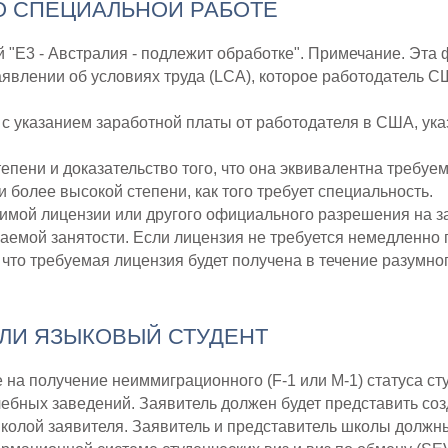
ПО СПЕЦИАЛЬНОЙ РАБОТЕ
й "E3 - Австралия - подлежит обработке". Примечание. Эта
влении об условиях труда (LCA), которое работодатель С
с указанием заработной платы от работодателя в США, ука
епени и доказательство того, что она эквивалентна требу
 более высокой степени, как того требует специальность.
имой лицензии или другого официального разрешения на 
аемой занятости. Если лицензия не требуется немедленно 
, что требуемая лицензия будет получена в течение разумн
ИЛИ ЯЗЫКОВЫЙ СТУДЕНТ
е на получение неиммиграционного (F-1 или M-1) статуса ст
бных заведений. Заявитель должен будет представить соз
олой заявителя. Заявитель и представитель школы должны