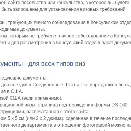
еб-сайте посольства или консульства, в которое вы будете
 быть запрошены для установления визовых требований.
изы, требующих личного собеседования в Консульском отде
бходимые документы.
визы, которым не требуется личное собеседование в Консул
нты для рассмотрения в Консульский отдел в пакет докуме
менты - для всех типов виз
следующие документы:
й для поездки в Соединенные Штаты. Паспорт должен быть 
ния в США.
изой США (если применимо).
рационной визы, страница подтверждения формы DS-160.
трукциями, распечатанная с этого сайта
м 5 x 5 см (или 2 x 2 дюйма), сделанная в течение послед
твенного департамента в отношении фотографий можно на