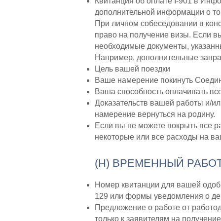
Квитанция об оплате I-901 в Инф
дополнительной информации о том
При личном собеседовании в конс
право на получение визы. Если в
необходимые документы, указанны
Например, дополнительные запра
Цель вашей поездки
Ваше намерение покинуть Соедин
Ваша способность оплачивать все
Доказательств вашей работы и/ил
намерение вернуться на родину.
Если вы не можете покрыть все ра
некоторые или все расходы на ва
(H) ВРЕМЕННЫЙ РАБО
Номер квитанции для вашей одобр
129 или формы уведомления о дей
Предложение о работе от работо
только к заявителям на получение