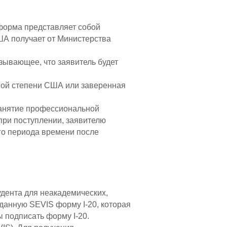
 форма представляет собой
ША получает от Министерства
зывающее, что заявитель будет
емой степени США или заверенная
занятие профессиональной
при поступлении, заявителю
ого периода времени после
удента для неакадемических,
данную SEVIS форму I-20, которая
 подписать форму I-20.