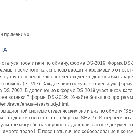
Ы
ли применимо
НА
 статуса посетителя по обмену, форма DS-2019. Форма DS-
аммы после того, как спонсор вводит информацию о посети
чая супругов и несовершеннолетних детей, должны быть з
 по обмену (SEVIS). Каждое лицо получает отдельную форму
 DS-7002. В дополнение к форме DS 2019 участникам катег
ове вставки 7 формы DS-2019). Узнайте больше о программ
ntent/travel/en/us-visas/study.html.
ормационной системе студенческих виз и виз по обмену (SE
, кто должен платить этот сбор, см. SEVP в Интернете по 
ульстве могут быть запрошены дополнительные документы,
ы имеете право НЕ посещать личное собеседование в консу