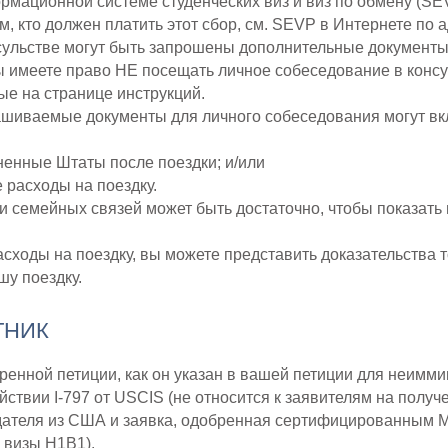
ормационной системе студенческих виз и виз по обмену (SE
, кто должен платить этот сбор, см. SEVP в Интернете по 
ульстве могут быть запрошены дополнительные документы,
ы имеете право НЕ посещать личное собеседование в консу
е на странице инструкций.
шиваемые документы для личного собеседования могут вкл
енные Штаты после поездки; и/или
 расходы на поездку.
и семейных связей может быть достаточно, чтобы показать
сходы на поездку, вы можете представить доказательства то
шу поездку.
ТНИК
енной петиции, как он указан в вашей петиции для неимми
ствии I-797 от USCIS (не относится к заявителям на получ
дателя из США и заявка, одобренная сертифицированным М
 визы H1B1).