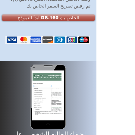
تم رفض تصريح السفر الخاص بك
ابدأ النموذج DS-160 الخاص بك
إضفاء الطابع الشخصي على