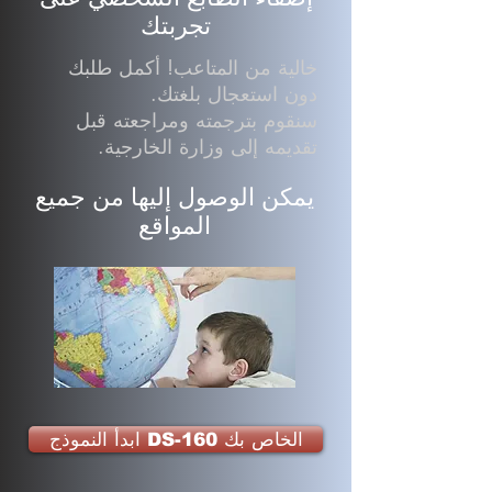
تجربتك
خالية من المتاعب! أكمل طلبك
دون استعجال بلغتك.
سنقوم بترجمته ومراجعته قبل
تقديمه إلى وزارة الخارجية.
يمكن الوصول إليها من جميع
المواقع
ابدأ النموذج DS-160 الخاص بك