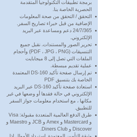
برمجة تطبيقات التكنولوجيا المتقدمة
الحصرية الخاصة بنا.
التحقق / التحقق من صحة المعلومات
الإضافية من قبل خبراء تصاريح السفر.
24/7/365 دعم ومساعدة عبر البريد
الإلكتروني.
تحرير الصور والمستندات. نقبل جميع
التنسيقات (PDF ، JPG ، PNG) وأحجام
الملفات التي تصل إلى 8 ميجابايت
عملية تقديم مبسطة.
تم إرسال صفحة تأكيد DS-160 المعتمدة
الخاصة بك بتنسيق PDF
استعادة صفحة تأكيد DS-160 عبر البريد
الإلكتروني في حالة فقدها أو وضعها في غير
مكانها ، مع استخدام معلومات جواز السفر
للتطبيق.
طرق الدفع العالمية المتعددة مقبولة: Visa
و Mastercard و Amex و JCB و Maestro و
Discover و Diners Club.
وثيقة التأمين المعتمدة. استرداد الأموال إذا