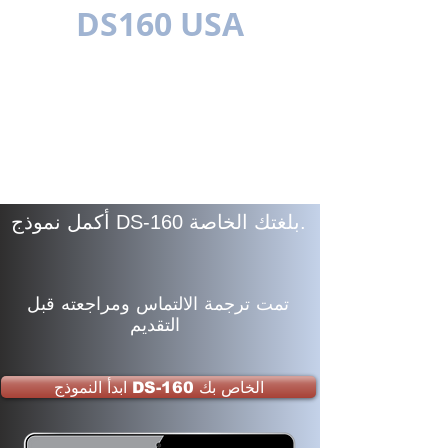
DS160 USA
متعدد اللغات
أكمل نموذج DS-160 بلغتك الخاصة.
تمت ترجمة الالتماس ومراجعته قبل
التقديم
ابدأ النموذج DS-160 الخاص بك