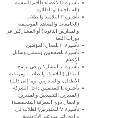
تأشيرة D لأعضاء طاقم السفينة
(السياحية) أو الطائرة
تأشيرة F للتلاميذ والطلاب
(الجامعات والمعاهد الموسيقية
والمدارس الثانوية) أو المشاركين في
دورات اللغة
تأشيرة H للعمال المؤقتين
تأشيرة للصحفيين وممثلي وسائل
الإعلام
تأشيرة J للمشاركين في برامج
التبادل (التلاميذ، والطلاب، ومربيات
الأطفال، والمتدربين، وما إلى ذلك)
تأشيرة L للمنتقلين داخل الشركة
(المديرين التنفيذيين والمديرين
والعمال ذوي المعرفة المتخصصة)
تأشيرة M للمتدربين/الطلاب في
برامج التدريب غير الأكاديمية