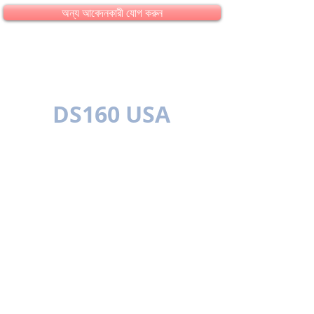
অন্য আবেদনকারী যোগ করুন
DS160 USA
বহুভাষিক
সিম্পল ইজ বেটার
শর্তাবলী
ব্যবহারের শর্ত
গোপনীয়তা নীতি
যোগাযোগ
এই সাইটটি একটি মার্কিন সরকারী সত্তা নয় এবং কোনভাবেই কোন মার্কিন দূতাবাস বা
মার্কিন কনস্যুলেটের সাথে যুক্ত নয়। আমরা একটি তৃতীয় পক্ষের পরিষেবা যা