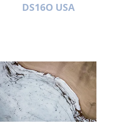
DS16O USA
বহুভাষিক