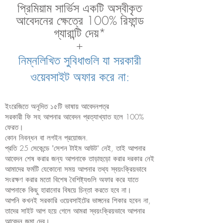
প্রিমিয়াম সার্ভিস একটি অস্বীকৃত
আবেদনের ক্ষেত্রে 100% রিফান্ড
গ্যারান্টি
দেয়*
+
নিম্নলিখিত সুবিধাগুলি যা সরকারী
ওয়েবসাইট অফার করে না:
ইংরেজিতে অনূদিত ১৫টি ভাষায় আবেদনপত্র
সরকারী ফি সহ আপনার আবেদন প্রত্যাখ্যাত হলে 100%
ফেরত।
কোন নিবন্ধন বা লগইন প্রয়োজন.
প্রতি 25 সেকেন্ডে "সেশন টাইম আউট" নেই, তাই আপনার
আবেদন শেষ করার জন্য আপনাকে তাড়াহুড়ো করার দরকার নেই
আমাদের ফর্মটি যেকোনো সময় আপনার তথ্য স্বয়ংক্রিয়ভাবে
সংরক্ষণ করার মতো বিশেষ বৈশিষ্ট্যগুলি অফার করে যাতে
আপনাকে কিছু হারানোর বিষয়ে চিন্তা করতে হবে না।
আপনি কখনই সরকারি ওয়েবসাইটের ভাঙ্গনের শিকার হবেন না,
তাদের সাইট আপ হয়ে গেলে আমরা স্বয়ংক্রিয়ভাবে আপনার
আবেদন জমা দেব।