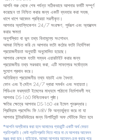
আপনি শুরু থেকে শেষ পর্যন্ত সঠিকভাবে আপনার ফর্মটি সম্পূর্ণ
করেছেন তা নিশ্চিত করার জন্য একটি ব্যবহার করা সহজ,
ধাপে ধাপে আবেদন প্রক্রিয়া সরলীকৃত।
আপনার অ্যাপ্লিকেশন 24/7 সংরক্ষণ, পূর্বরূপ এবং অ্যাক্সেস
করার ক্ষমতা
অনুপস্থিত বা ভুল তথ্য বিনামূল্যে সংশোধন.
আমরা নিশ্চিত করি যে আপনার ফটো কঠোর ফটো নির্দেশিকা
প্রয়োজনীয়তা অনুযায়ী অনুমোদিত হয়েছে।
আপনার কেসকে যতটা সম্ভব এয়ারটাইট করার জন্য
প্রয়োজনীয় তথ্য সরবরাহ করা, এটি সাফল্যের সর্বোত্তম
সুযোগ প্রদান করে।
অতিরিক্ত প্রয়োজনীয় তথ্য যাচাই এবং বৈধতা.
ফোন এবং ই-মেইল 24/7 দ্বারা সমর্থন এবং সহায়তা।
পিডিএফ ফরম্যাটে ইমেলের মাধ্যমে পাঠানো নির্দেশাবলী সহ
আপনার DS-160 নিশ্চিতকরণ পৃষ্ঠা।
ক্ষতির ক্ষেত্রে আপনার DS-160 এর ইমেল পুনরুদ্ধার।
প্রিমিয়াম প্রসেসিং ফি MRV ফি অন্তর্ভুক্ত করে না যা
আপনার ইন্টারভিউয়ের জন্য ডিপার্টমেন্ট অফ স্টেটকে দিতে হবে
*আপনি অস্বীকার করা হলে আমাদের গ্যারান্টি একটি অর্থ ফেরত
প্রতিশ্রুতি। কেউ প্রতিশ্রুতি দিতে পারে না যে আপনার আবেদন
মঞ্জুর করা হবে। যাইহোক, আমরা আপনার আবেদন চেক করার পরে