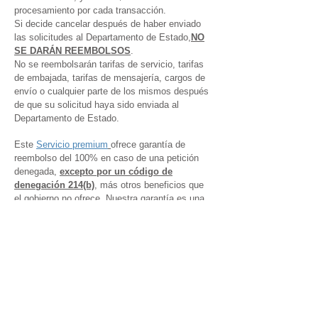
procesamiento por cada transacción.
Si decide cancelar después de haber enviado
las solicitudes al Departamento de Estado,
NO
SE DARÁN REEMBOLSOS
.
No se reembolsarán tarifas de servicio, tarifas
de embajada, tarifas de mensajería, cargos de
envío o cualquier parte de los mismos después
de que su solicitud haya sido enviada al
Departamento de Estado.
Este
Servicio premium
ofrece garantía de
reembolso del 100% en caso de una petición
denegada,
excepto por un código de
denegación 214(b)
, más otros beneficios que
el gobierno no ofrece. Nuestra garantía es una
promesa de devolución de dinero si se le niega.
Nadie puede prometer que su petición será
aprobada. Sin embargo, si se le niega después
de que revisamos su solicitud, respondió todo
con 100 % de honestidad y sin omisiones,
responde de manera adecuada a todas las
solicitudes del gobierno, cumple con los
requisitos de ingresos, no tiene la intención de