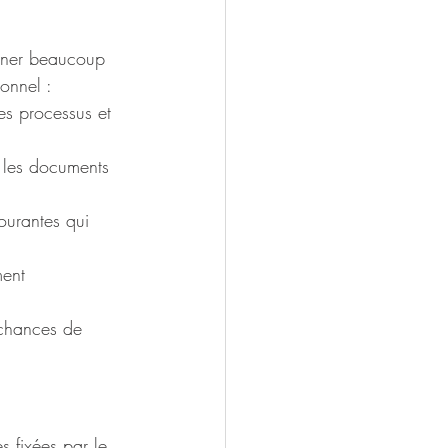
agner beaucoup 
onnel :
es processus et 
s les documents 
courantes qui 
ent 
 chances de 
s fixées par le 