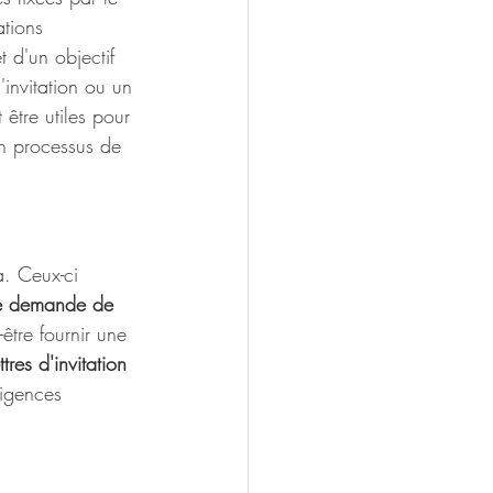
ations 
t d'un objectif 
'invitation ou un 
 être utiles pour 
n processus de 
a
. Ceux-ci 
de demande de 
être fournir une 
res d'invitation
xigences 