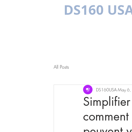
DS160 US
MULTILINGUAL
HOME
US VISAS
THE BENEFITS
All Posts
DS160USA
May 6,
Simplifie
comment d
peuvent v