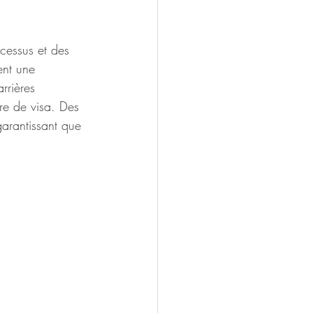
cessus et des 
ent une 
rrières 
re de visa. Des 
arantissant que 