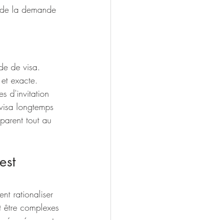
n de la demande 
de de visa. 
et exacte. 
s d'invitation 
visa longtemps 
sparent tout au 
est 
nt rationaliser 
 être complexes 