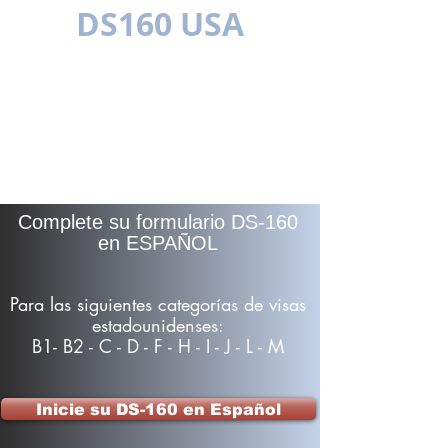
DS160 USA
PLURILINGÜE
Complete su formulario DS-160
en ESPAÑOL
Para las siguientes categorías de visas
estadounidenses:
B1- B2 - C - D - F - H - I - J - L - M
Inicie su DS-160 en Español